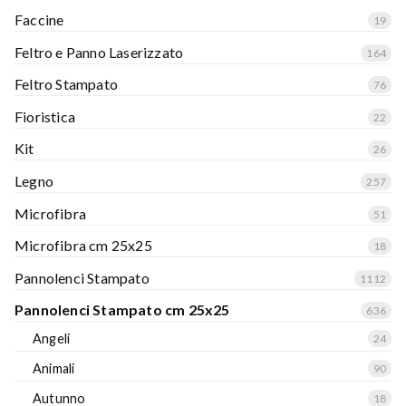
Faccine
19
Feltro e Panno Laserizzato
164
Feltro Stampato
76
Fioristica
22
Kit
26
Legno
257
Microfibra
51
Microfibra cm 25x25
18
Pannolenci Stampato
1112
Pannolenci Stampato cm 25x25
636
Angeli
24
Animali
90
Autunno
18