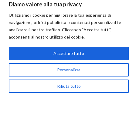
Diamo valore alla tua privacy
Utilizziamo i cookie per migliorare la tua esperienza di
navigazione, offrirti pubblicità o contenuti personalizzati e
analizzare il nostro traffico. Cliccando “Accetta tutti”,
BENVENUTI NEL PORTALE RIVENDITORI
acconsenti al nostro utilizzo dei cookie.
Accettare tutto
via Acqua delle Noci 12
83024 Monteforte Irpino (AV)
Personalizza
(+39) 081-7777233
Rifiuta tutto
WhatsApp
info@ideepercreare.it
LINK UTILI
Privacy
Chi Siamo