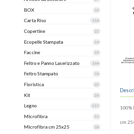
BOX
13
Carta Riso
154
Copertine
22
Ecopelle Stampata
24
Faccine
19
Feltro e Panno Laserizzato
164
Feltro Stampato
76
Fioristica
22
Descr
Kit
26
Legno
257
100% P
Microfibra
51
cm 25
Microfibra cm 25x25
18