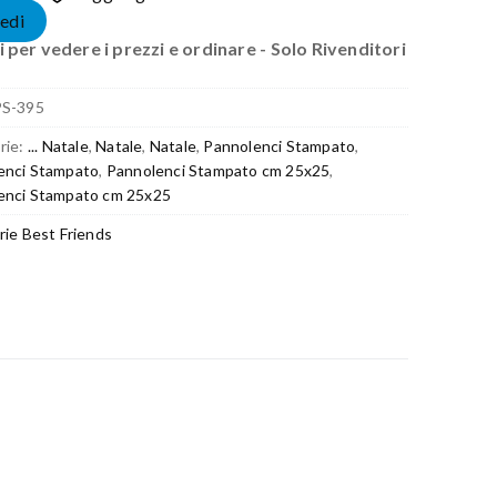
edi
 per vedere i prezzi e ordinare - Solo Rivenditori
PS-395
rie:
... Natale
,
Natale
,
Natale
,
Pannolenci Stampato
,
enci Stampato
,
Pannolenci Stampato cm 25x25
,
enci Stampato cm 25x25
rie Best Friends