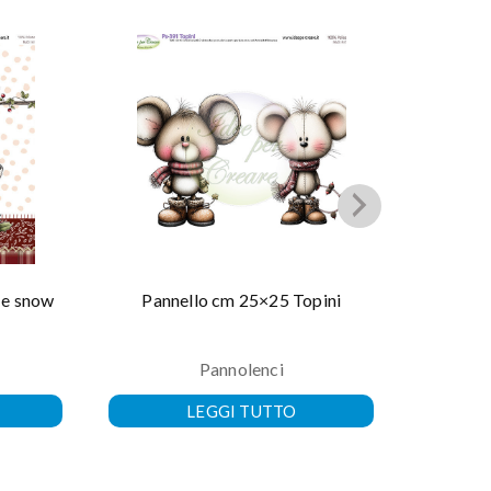
 e snow
Pannello cm 25×25 Topini
Panne
Pannolenci
LEGGI TUTTO