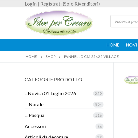
Login
|
Registrati (Solo Rivenditori)
HOME
NOVI
HOME
SHOP
PANNELLO CM 25×25 VILLAGE
CATEGORIE PRODOTTO
.. Novità 01 Luglio 2026
229
... Natale
594
... Pasqua
116
Accessori
66
Articoli da decorare
37