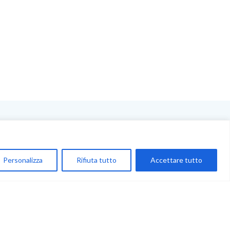
NEGOZIO
My Account
Personalizza
Rifiuta tutto
Accettare tutto
Carrello
Newsletter