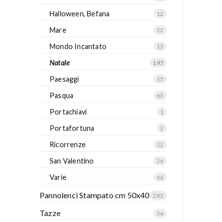
Halloween, Befana
12
Mare
22
Mondo Incantato
15
Natale
195
Paesaggi
15
Pasqua
65
Portachiavi
1
Portafortuna
2
Ricorrenze
12
San Valentino
26
Varie
66
Pannolenci Stampato cm 50x40
282
Tazze
36