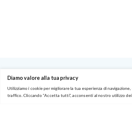
BENVENUTI NEL PORTALE RIVENDITORI
Diamo valore alla tua privacy
Utilizziamo i cookie per migliorare la tua esperienza di navigazione, 
traffico. Cliccando “Accetta tutti”, acconsenti al nostro utilizzo dei
via Acqua delle Noci 12
83024 Monteforte Irpino (AV)
(+39) 081-7777233
WhatsApp