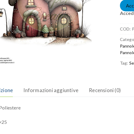
Acc
Accedi
COD:
Catego
Pannol
Pannol
Tag:
Se
izione
Informazioni aggiuntive
Recensioni (0)
oliestere
×25