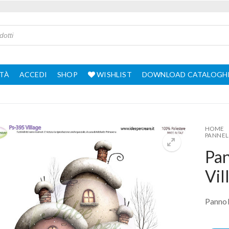
TÀ
ACCEDI
SHOP
WISHLIST
DOWNLOAD CATALOGH
HOME
PANNEL
Pa
Vil
Pannol