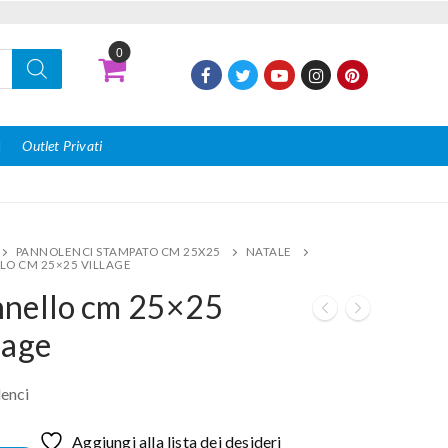
0
I
Outlet Privati
PANNOLENCI STAMPATO CM 25X25
NATALE
LO CM 25×25 VILLAGE
nnello cm 25×25
lage
enci
Aggiungi alla lista dei desideri