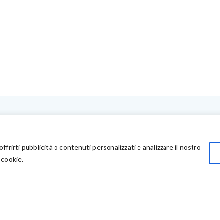
LINK UTILI
Privacy
offrirti pubblicità o contenuti personalizzati e analizzare il nostro
Chi Siamo
 cookie.
Rivenditori