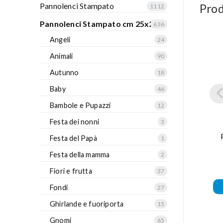
Pannolenci Stampato
Prod
1112
Pannolenci Stampato cm 25x25
636
Angeli
24
Animali
90
Autunno
18
Baby
46
Bambole e Pupazzi
12
Festa dei nonni
3
Festa del Papà
1
Festa della mamma
2
Fiori e frutta
37
Fondi
27
Ghirlande e fuoriporta
15
Gnomi
65