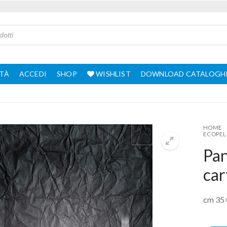
TÀ
ACCEDI
SHOP
WISHLIST
DOWNLOAD CATALOGH
HOME
ECOPEL
Pan
car
cm 35