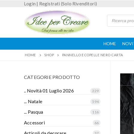
Login
|
Registrati (Solo Rivenditori)
HOME
NOVI
HOME
SHOP
PANNELLO ECOPELLE NERO CARTA
CATEGORIE PRODOTTO
.. Novità 01 Luglio 2026
229
... Natale
594
... Pasqua
116
Accessori
66
Articoli da decorare
37