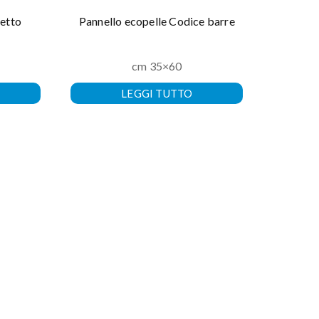
netto
Pannello ecopelle Codice barre
Pannel
cm 35×60
LEGGI TUTTO