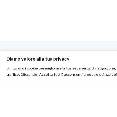
BENVENUTI NEL PORTALE RIVENDITORI
Diamo valore alla tua privacy
Utilizziamo i cookie per migliorare la tua esperienza di navigazione, 
traffico. Cliccando “Accetta tutti”, acconsenti al nostro utilizzo dei
via Acqua delle Noci 12
83024 Monteforte Irpino (AV)
(+39) 081-7777233
WhatsApp
info@ideepercreare.it