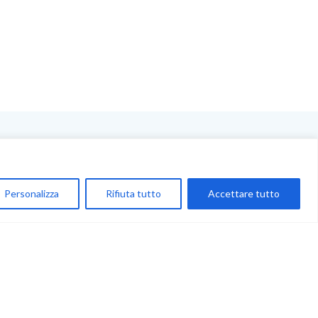
NEGOZIO
My Account
Personalizza
Rifiuta tutto
Accettare tutto
Carrello
Newsletter
Accettazione
Privacy