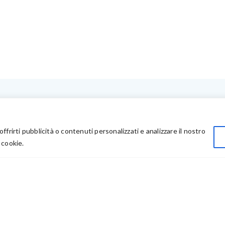
LINK UTILI
Privacy
offrirti pubblicità o contenuti personalizzati e analizzare il nostro
Chi Siamo
 cookie.
Rivenditori