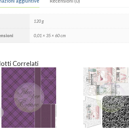
mazioni aggiuntive
Recensioni (0)
o
120 g
nsioni
0,01 × 35 × 60 cm
otti Correlati