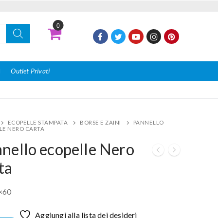
0
I
Outlet Privati
ECOPELLE STAMPATA
BORSE E ZAINI
PANNELLO
LE NERO CARTA
nello ecopelle Nero
ta
×60
Aggiungi alla lista dei desideri