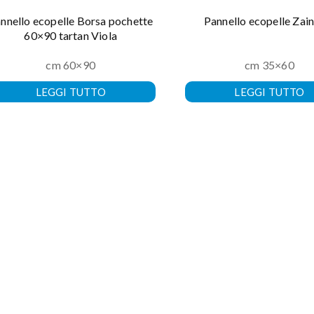
nnello ecopelle Borsa pochette
Pannello ecopelle Zai
60×90 tartan Viola
cm 60×90
cm 35×60
LEGGI TUTTO
LEGGI TUTTO