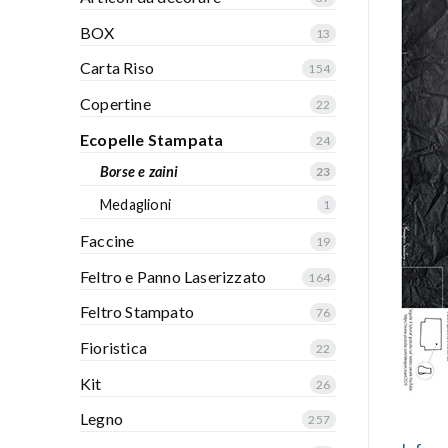
BOX
13
Carta Riso
154
Copertine
22
Ecopelle Stampata
24
Borse e zaini
23
Medaglioni
1
Faccine
19
Feltro e Panno Laserizzato
164
Feltro Stampato
76
Fioristica
22
Kit
26
Legno
257