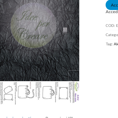
Acc
Accedi
COD:
Catego
Tag:
Al