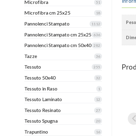
Infor
Microfibra
51
Microfibra cm 25x25
18
Pes
Pannolenci Stampato
1112
Pannolenci Stampato cm 25x25
636
Dime
Pannolenci Stampato cm 50x40
282
Tazze
36
Prod
Tessuto
255
Tessuto 50x40
32
Tessuto in Raso
1
Tessuto Laminato
12
Tessuto Resinato
27
Tessuto Spugna
20
Trapuntino
16