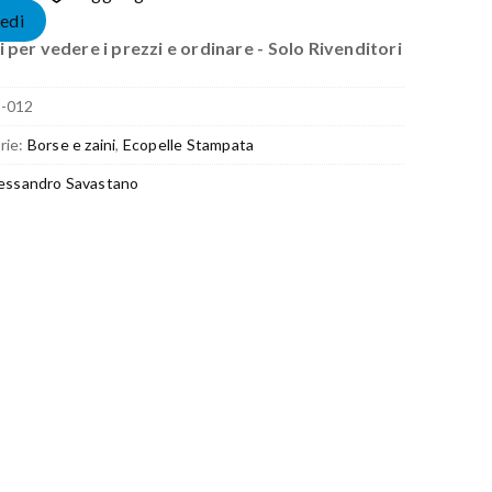
edi
 per vedere i prezzi e ordinare - Solo Rivenditori
E-012
rie:
Borse e zaini
,
Ecopelle Stampata
essandro Savastano