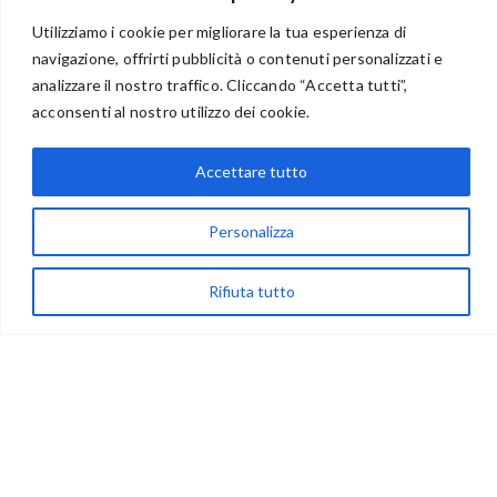
Utilizziamo i cookie per migliorare la tua esperienza di
navigazione, offrirti pubblicità o contenuti personalizzati e
analizzare il nostro traffico. Cliccando “Accetta tutti”,
acconsenti al nostro utilizzo dei cookie.
BENVENUTI NEL PORTALE RIVENDITORI
Accettare tutto
via Acqua delle Noci 12
Personalizza
83024 Monteforte Irpino (AV)
(+39) 081-7777233
Rifiuta tutto
WhatsApp
info@ideepercreare.it
LINK UTILI
Privacy
Chi Siamo