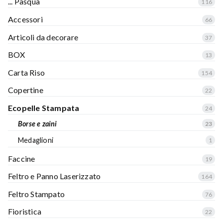
... Pasqua
116
Accessori
66
Articoli da decorare
37
BOX
13
Carta Riso
154
Copertine
22
Ecopelle Stampata
24
Borse e zaini
23
Medaglioni
1
Faccine
19
Feltro e Panno Laserizzato
164
Feltro Stampato
76
Fioristica
22