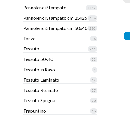
Pannolenci Stampato
1112
Pannolenci Stampato cm 25x25
636
Pannolenci Stampato cm 50x40
282
Tazze
36
Tessuto
255
Tessuto 50x40
32
Tessuto in Raso
1
Tessuto Laminato
12
Tessuto Resinato
27
Tessuto Spugna
20
Trapuntino
16