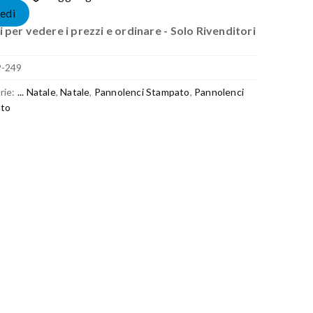
edi
 per vedere i prezzi e ordinare - Solo Rivenditori
P-249
rie:
... Natale
,
Natale
,
Pannolenci Stampato
,
Pannolenci
to