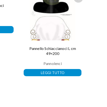
oci
Pa
s
Pannello Schiaccianoci L cm
49×200
Pannolenci
LEGGI TUTTO