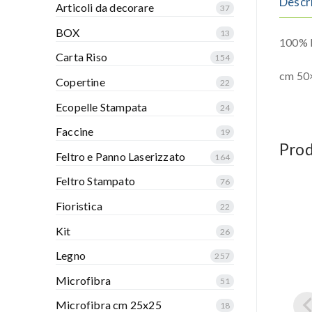
Descr
Articoli da decorare
37
BOX
13
100% P
Carta Riso
154
cm 50
Copertine
22
Ecopelle Stampata
24
Faccine
19
Prod
Feltro e Panno Laserizzato
164
Feltro Stampato
76
Fioristica
22
Kit
26
Legno
257
Microfibra
51
Microfibra cm 25x25
18