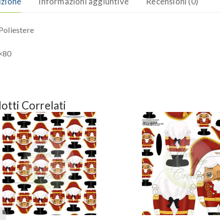
izione
Informazioni aggiuntive
Recensioni (0)
oliestere
×80
otti Correlati