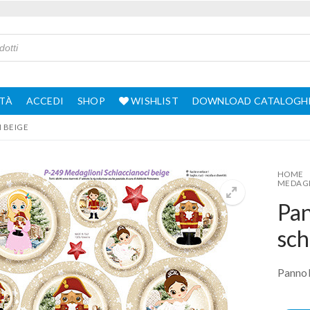
TÀ
ACCEDI
SHOP
WISHLIST
DOWNLOAD CATALOGH
 BEIGE
HOME
MEDAGL
Pan
sch
Pannol