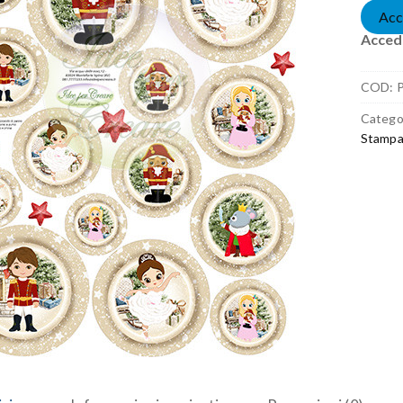
Acc
Accedi
COD:
Catego
Stampa