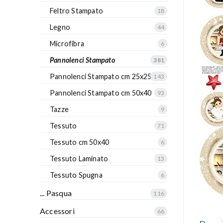
Feltro Stampato
18
Legno
44
Microfibra
6
Pannolenci Stampato
381
Pannolenci Stampato cm 25x25
143
Pannolenci Stampato cm 50x40
93
Tazze
9
Tessuto
71
Tessuto cm 50x40
6
Tessuto Laminato
13
Tessuto Spugna
6
... Pasqua
116
Accessori
66