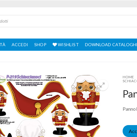
TÀ
ACCEDI
SHOP
WISHLIST
DOWNLOAD CATALOGH
HOME
SCHIAC
Pan
Pannol
Acc