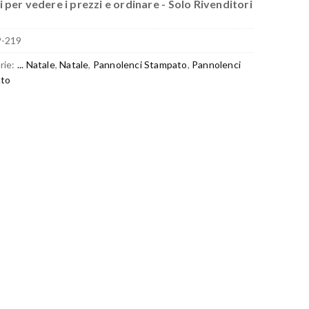
 per vedere i prezzi e ordinare - Solo Rivenditori
P-219
rie:
... Natale
,
Natale
,
Pannolenci Stampato
,
Pannolenci
to