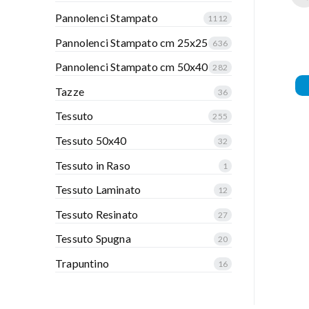
Pannolenci Stampato
1112
Pannolenci Stampato cm 25x25
636
Pannolenci Stampato cm 50x40
282
Tazze
36
Tessuto
255
Tessuto 50x40
32
Tessuto in Raso
1
Tessuto Laminato
12
Tessuto Resinato
27
Tessuto Spugna
20
Trapuntino
16