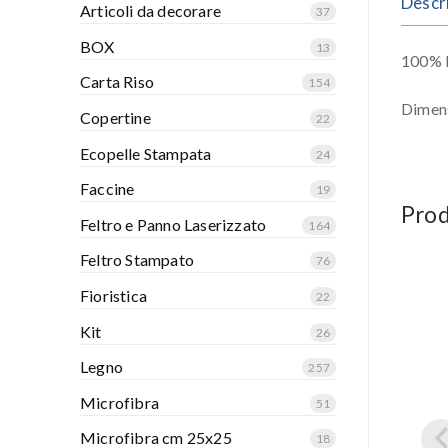
Descr
Articoli da decorare
37
BOX
13
100% P
Carta Riso
154
Dimen
Copertine
22
Ecopelle Stampata
24
Faccine
19
Prod
Feltro e Panno Laserizzato
164
Feltro Stampato
76
Fioristica
22
Kit
26
Legno
257
Microfibra
51
Microfibra cm 25x25
18