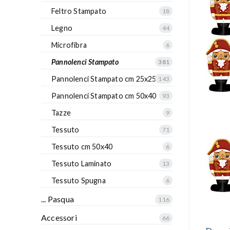
Feltro Stampato
18
Legno
44
Microfibra
6
Pannolenci Stampato
381
Pannolenci Stampato cm 25x25
143
Pannolenci Stampato cm 50x40
93
Tazze
9
Tessuto
71
Tessuto cm 50x40
6
Tessuto Laminato
13
Tessuto Spugna
6
... Pasqua
116
Accessori
66