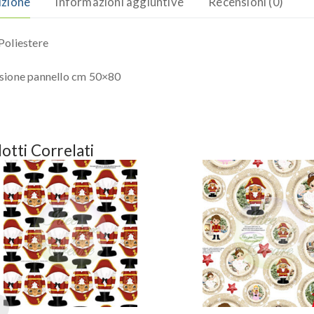
izione
Informazioni aggiuntive
Recensioni (0)
oliestere
sione pannello cm 50×80
otti Correlati