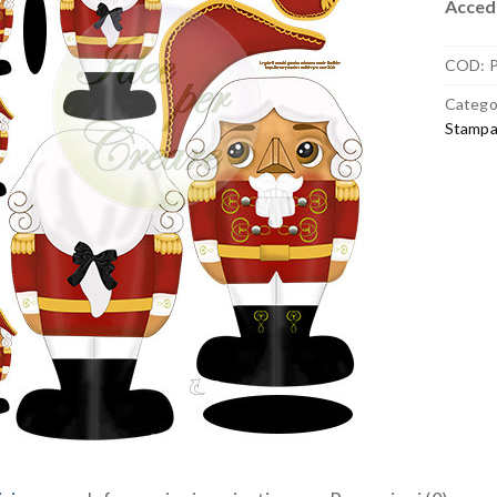
Accedi
COD:
Catego
Stampa