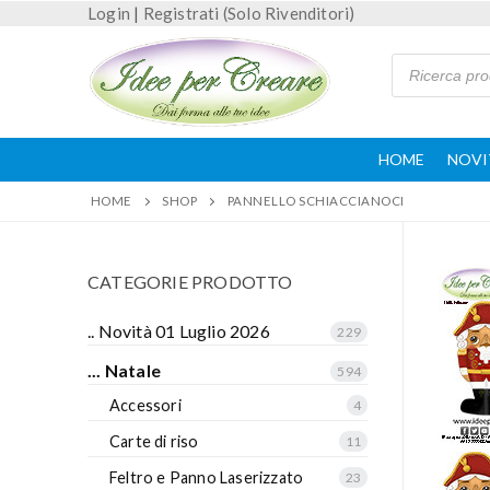
Login
|
Registrati (Solo Rivenditori)
HOME
NOVI
HOME
SHOP
PANNELLO SCHIACCIANOCI
CATEGORIE PRODOTTO
.. Novità 01 Luglio 2026
229
... Natale
594
Accessori
4
Carte di riso
11
Feltro e Panno Laserizzato
23