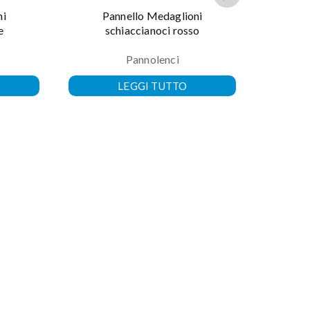
ni
Pannello Medaglioni
e
schiaccianoci rosso
Pannolenci
LEGGI TUTTO
Panne