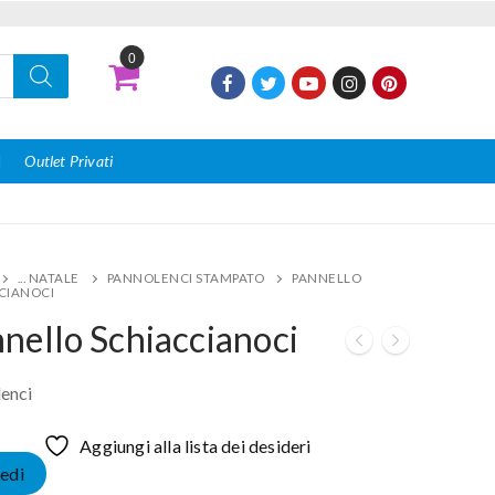
0
I
Outlet Privati
... NATALE
PANNOLENCI STAMPATO
PANNELLO
CIANOCI
nello Schiaccianoci
enci
Aggiungi alla lista dei desideri
edi