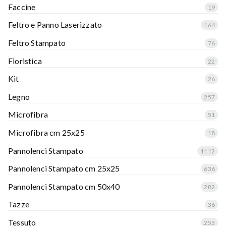
Faccine
19
Feltro e Panno Laserizzato
164
Feltro Stampato
76
Fioristica
22
Kit
26
Legno
257
Microfibra
51
Microfibra cm 25x25
18
Pannolenci Stampato
1112
Pannolenci Stampato cm 25x25
636
Pannolenci Stampato cm 50x40
282
Tazze
36
Tessuto
255