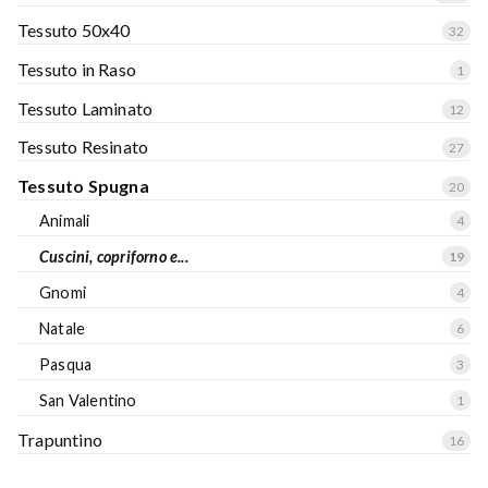
Tessuto 50x40
32
Tessuto in Raso
1
Tessuto Laminato
12
Tessuto Resinato
27
Tessuto Spugna
20
Animali
4
Cuscini, copriforno e...
19
Gnomi
4
Natale
6
Pasqua
3
San Valentino
1
Trapuntino
16