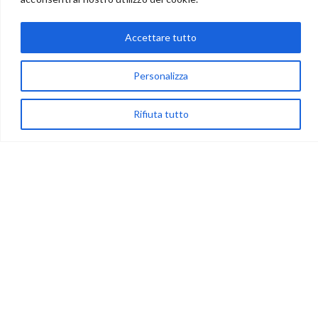
Accettare tutto
via Acqua delle Noci 12
83024 Monteforte Irpino (AV)
Personalizza
(+39) 081-7777233
Rifiuta tutto
WhatsApp
info@ideepercreare.it
LINK UTILI
Privacy
Chi Siamo
Rivenditori
NEGOZIO