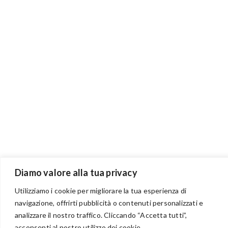
Diamo valore alla tua privacy
Utilizziamo i cookie per migliorare la tua esperienza di
navigazione, offrirti pubblicità o contenuti personalizzati e
analizzare il nostro traffico. Cliccando “Accetta tutti”,
BENVENUTI NEL PORTALE RIVENDITORI
acconsenti al nostro utilizzo dei cookie.