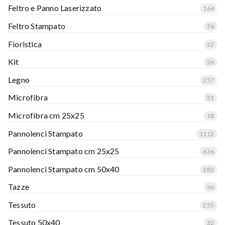
Feltro e Panno Laserizzato
164
Feltro Stampato
76
Fioristica
22
Kit
26
Legno
257
Microfibra
51
Microfibra cm 25x25
18
Pannolenci Stampato
1112
Pannolenci Stampato cm 25x25
636
Pannolenci Stampato cm 50x40
282
Tazze
36
Tessuto
255
Tessuto 50x40
32