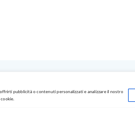
LINK UTILI
Privacy
offrirti pubblicità o contenuti personalizzati e analizzare il nostro
Chi Siamo
 cookie.
Rivenditori