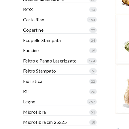
BOX
13
Carta Riso
154
Copertine
22
Ecopelle Stampata
24
Faccine
19
Feltro e Panno Laserizzato
164
Feltro Stampato
76
Fioristica
22
Kit
26
Legno
257
Microfibra
51
Microfibra cm 25x25
18