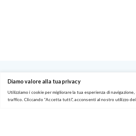
BENVENUTI NEL PORTALE RIVENDITORI
Diamo valore alla tua privacy
Utilizziamo i cookie per migliorare la tua esperienza di navigazione, 
traffico. Cliccando “Accetta tutti”, acconsenti al nostro utilizzo dei
via Acqua delle Noci 12
83024 Monteforte Irpino (AV)
(+39) 081-7777233
WhatsApp