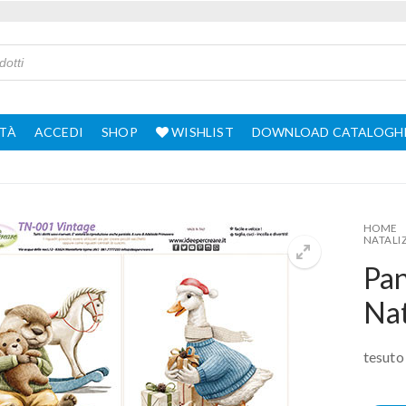
TÀ
ACCEDI
SHOP
WISHLIST
DOWNLOAD CATALOGH
HOME
NATALI
Pa
Nat
tesuto