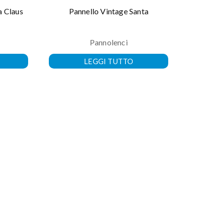
 Claus
Pannello Vintage Santa
Pannell
Pannolenci
LEGGI TUTTO