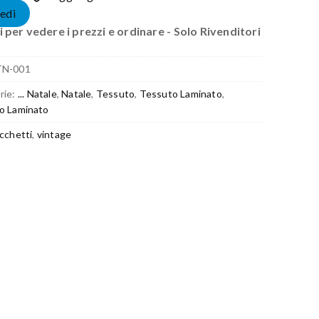
edi
 per vedere i prezzi e ordinare - Solo Rivenditori
TN-001
rie:
... Natale
,
Natale
,
Tessuto
,
Tessuto Laminato
,
o Laminato
cchetti
,
vintage