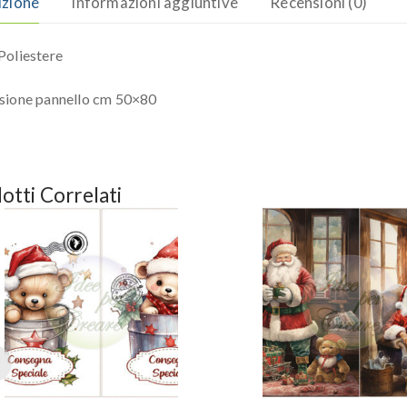
izione
Informazioni aggiuntive
Recensioni (0)
oliestere
sione pannello cm 50×80
otti Correlati