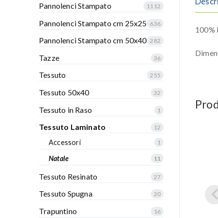
Descr
Pannolenci Stampato
1112
Pannolenci Stampato cm 25x25
636
100% P
Pannolenci Stampato cm 50x40
282
Dimen
Tazze
36
Tessuto
255
Tessuto 50x40
32
Prod
Tessuto in Raso
1
Tessuto Laminato
12
Accessori
1
Natale
11
Tessuto Resinato
27
Tessuto Spugna
20
Trapuntino
16