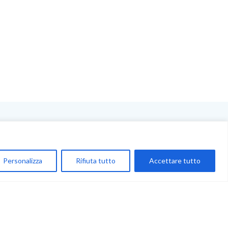
NEGOZIO
My Account
Personalizza
Rifiuta tutto
Accettare tutto
Carrello
Newsletter