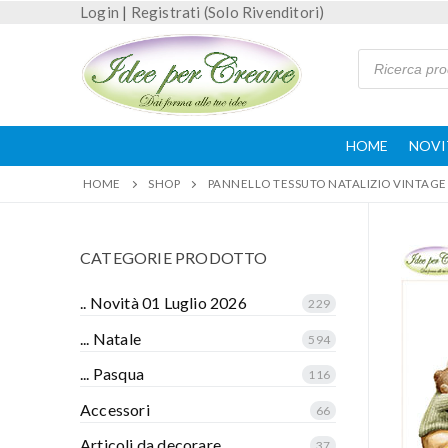
Login
|
Registrati (Solo Rivenditori)
HOME
NOVI
HOME
SHOP
PANNELLO TESSUTO NATALIZIO VINTAGE
CATEGORIE PRODOTTO
.. Novità 01 Luglio 2026
229
... Natale
594
... Pasqua
116
Accessori
66
Articoli da decorare
37