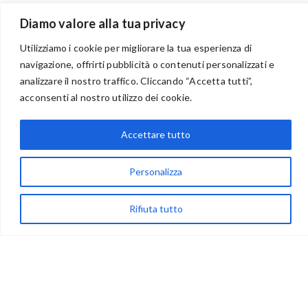
Diamo valore alla tua privacy
Utilizziamo i cookie per migliorare la tua esperienza di
navigazione, offrirti pubblicità o contenuti personalizzati e
BENVENUTI NEL PORTALE RIVENDITORI
analizzare il nostro traffico. Cliccando “Accetta tutti”,
acconsenti al nostro utilizzo dei cookie.
Accettare tutto
via Acqua delle Noci 12
83024 Monteforte Irpino (AV)
Personalizza
(+39) 081-7777233
WhatsApp
Rifiuta tutto
info@ideepercreare.it
LINK UTILI
Privacy