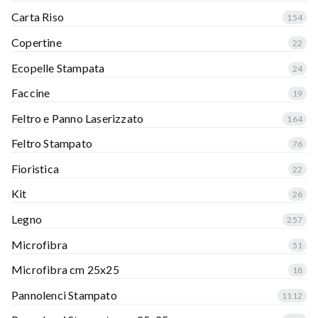
Carta Riso
154
Copertine
22
Ecopelle Stampata
24
Faccine
19
Feltro e Panno Laserizzato
164
Feltro Stampato
76
Fioristica
22
Kit
26
Legno
257
Microfibra
51
Microfibra cm 25x25
18
Pannolenci Stampato
1112