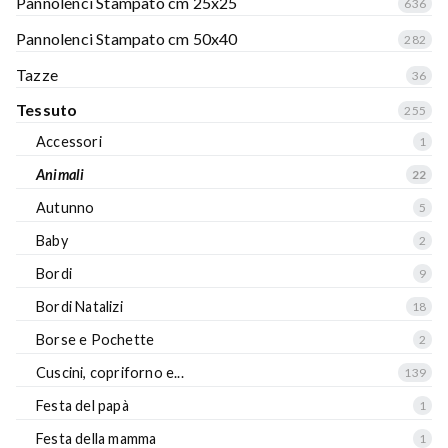
Pannolenci Stampato cm 25x25
636
Pannolenci Stampato cm 50x40
282
Tazze
36
Tessuto
255
Accessori
1
Animali
22
Autunno
5
Baby
2
Bordi
9
Bordi Natalizi
18
Borse e Pochette
2
Cuscini, copriforno e...
139
Festa del papà
1
Festa della mamma
1