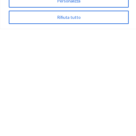
Personalizza
(+39) 081-7777233
Rifiuta tutto
WhatsApp
info@ideepercreare.it
LINK UTILI
Privacy
Chi Siamo
Rivenditori
NEGOZIO
My Account
Carrello
Newsletter