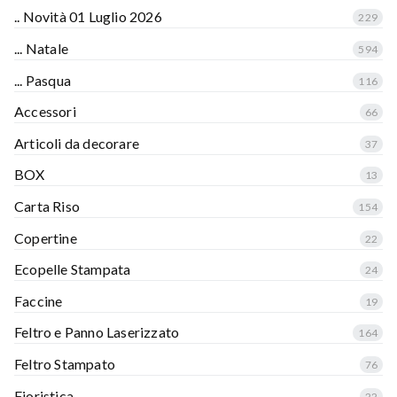
.. Novità 01 Luglio 2026
229
... Natale
594
... Pasqua
116
Accessori
66
Articoli da decorare
37
BOX
13
Carta Riso
154
Copertine
22
Ecopelle Stampata
24
Faccine
19
Feltro e Panno Laserizzato
164
Feltro Stampato
76
Fioristica
22