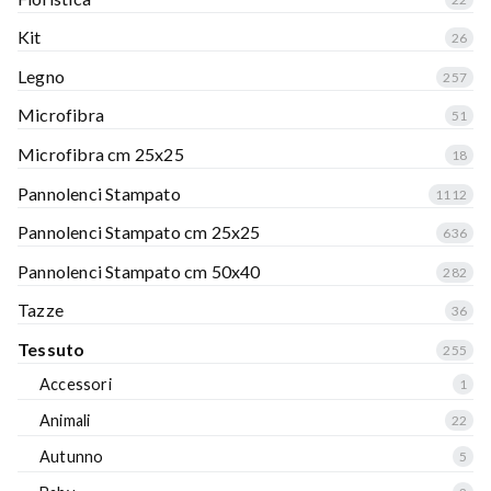
Kit
26
Legno
257
Microfibra
51
Microfibra cm 25x25
18
Pannolenci Stampato
1112
Pannolenci Stampato cm 25x25
636
Pannolenci Stampato cm 50x40
282
Tazze
36
Tessuto
255
Accessori
1
Animali
22
Autunno
5