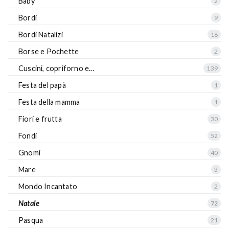
Baby
2
Bordi
9
Bordi Natalizi
18
Borse e Pochette
2
Cuscini, copriforno e...
139
Festa del papà
1
Festa della mamma
1
Fiori e frutta
30
Fondi
52
Gnomi
40
Mare
3
Mondo Incantato
2
Natale
72
Pasqua
21