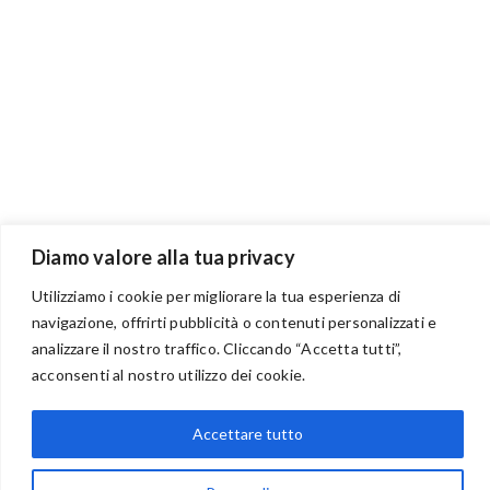
Diamo valore alla tua privacy
Utilizziamo i cookie per migliorare la tua esperienza di
navigazione, offrirti pubblicità o contenuti personalizzati e
analizzare il nostro traffico. Cliccando “Accetta tutti”,
BENVENUTI NEL PORTALE RIVENDITORI
acconsenti al nostro utilizzo dei cookie.
Accettare tutto
via Acqua delle Noci 12
83024 Monteforte Irpino (AV)