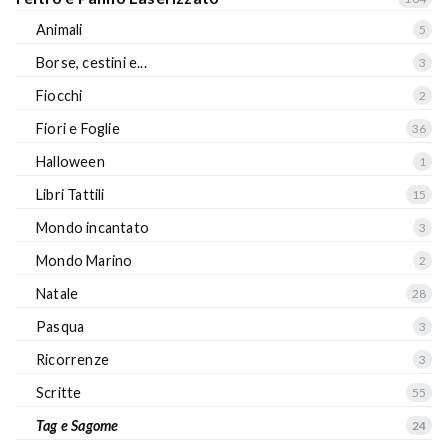
Animali
5
Borse, cestini e...
3
Fiocchi
2
Fiori e Foglie
36
Halloween
1
Libri Tattili
15
Mondo incantato
3
Mondo Marino
2
Natale
28
Pasqua
3
Ricorrenze
3
Scritte
55
Tag e Sagome
24