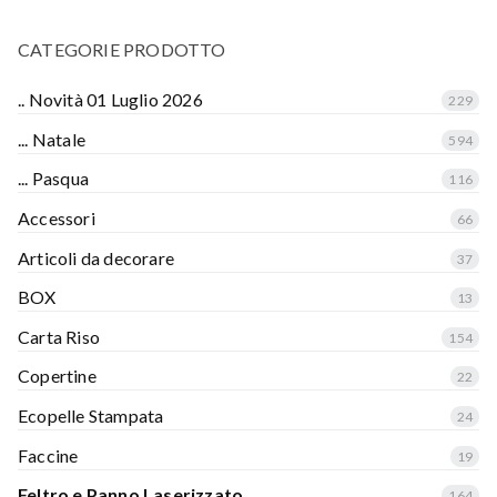
CATEGORIE PRODOTTO
.. Novità 01 Luglio 2026
229
... Natale
594
... Pasqua
116
Accessori
66
Articoli da decorare
37
BOX
13
Carta Riso
154
Copertine
22
Ecopelle Stampata
24
Faccine
19
Feltro e Panno Laserizzato
164