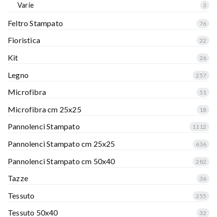
Varie
3
Feltro Stampato
76
Fioristica
22
Kit
26
Legno
257
Microfibra
51
Microfibra cm 25x25
18
Pannolenci Stampato
1112
Pannolenci Stampato cm 25x25
636
Pannolenci Stampato cm 50x40
282
Tazze
36
Tessuto
255
Tessuto 50x40
32