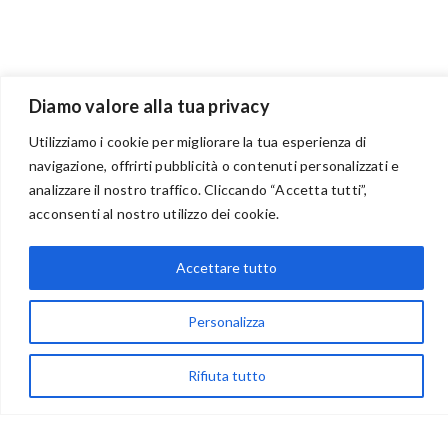
Diamo valore alla tua privacy
Utilizziamo i cookie per migliorare la tua esperienza di
navigazione, offrirti pubblicità o contenuti personalizzati e
analizzare il nostro traffico. Cliccando “Accetta tutti”,
BENVENUTI NEL PORTALE RIVENDITORI
acconsenti al nostro utilizzo dei cookie.
Accettare tutto
via Acqua delle Noci 12
83024 Monteforte Irpino (AV)
Personalizza
(+39) 081-7777233
Rifiuta tutto
WhatsApp
info@ideepercreare.it