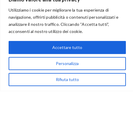
Utilizziamo i cookie per migliorare la tua esperienza di
navigazione, offrirti pubblicità o contenuti personalizzati e
BENVENUTI NEL PORTALE RIVENDITORI
analizzare il nostro traffico. Cliccando “Accetta tutti”,
acconsenti al nostro utilizzo dei cookie.
Accettare tutto
via Acqua delle Noci 12
83024 Monteforte Irpino (AV)
Personalizza
(+39) 081-7777233
WhatsApp
Rifiuta tutto
info@ideepercreare.it
LINK UTILI
Privacy
Chi Siamo
Rivenditori