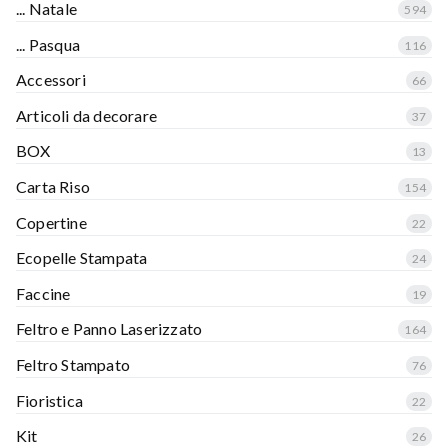
... Natale
594
... Pasqua
116
Accessori
66
Articoli da decorare
37
BOX
13
Carta Riso
154
Copertine
22
Ecopelle Stampata
24
Faccine
19
Feltro e Panno Laserizzato
164
Feltro Stampato
76
Fioristica
22
Kit
26