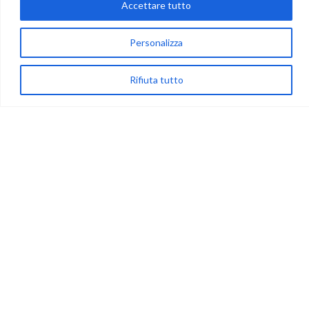
Accettare tutto
via Acqua delle Noci 12
Personalizza
83024 Monteforte Irpino (AV)
(+39) 081-7777233
Rifiuta tutto
WhatsApp
info@ideepercreare.it
LINK UTILI
Privacy
Chi Siamo
Rivenditori
NEGOZIO
My Account
Carrello