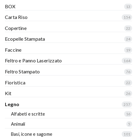
BOX
13
Carta Riso
154
Copertine
22
Ecopelle Stampata
24
Faccine
19
Feltro e Panno Laserizzato
164
Feltro Stampato
76
Fioristica
22
Kit
26
Legno
257
Alfabeti e scritte
16
Animali
5
Basi, icone e sagome
101