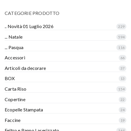
CATEGORIE PRODOTTO
.. Novità 01 Luglio 2026
229
... Natale
594
... Pasqua
116
Accessori
66
Articoli da decorare
37
BOX
13
Carta Riso
154
Copertine
22
Ecopelle Stampata
24
Faccine
19
Feltro e Panno Laserizzato
164