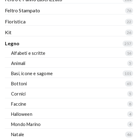
Feltro Stampato
76
Fioristica
22
Kit
26
Legno
257
Alfabeti e scritte
16
Animali
5
Basi, icone e sagome
101
Bottoni
65
Cornici
5
Faccine
8
Halloween
4
Mondo Marino
4
Natale
46