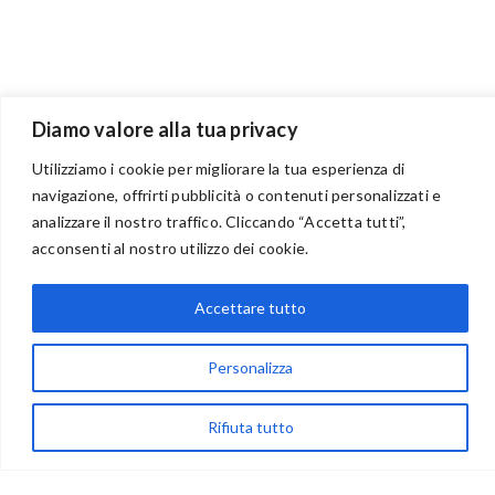
Diamo valore alla tua privacy
Utilizziamo i cookie per migliorare la tua esperienza di
navigazione, offrirti pubblicità o contenuti personalizzati e
BENVENUTI NEL PORTALE RIVENDITORI
analizzare il nostro traffico. Cliccando “Accetta tutti”,
acconsenti al nostro utilizzo dei cookie.
Accettare tutto
via Acqua delle Noci 12
83024 Monteforte Irpino (AV)
Personalizza
(+39) 081-7777233
WhatsApp
Rifiuta tutto
info@ideepercreare.it