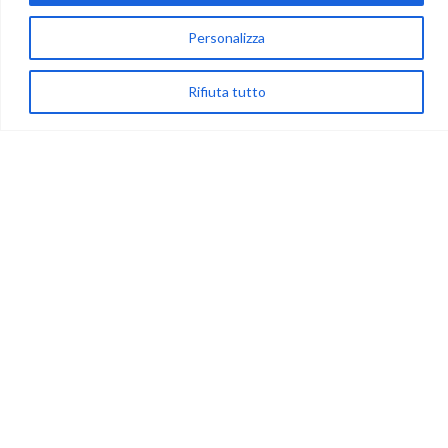
via Acqua delle Noci 12
83024 Monteforte Irpino (AV)
Personalizza
(+39) 081-7777233
Rifiuta tutto
WhatsApp
info@ideepercreare.it
LINK UTILI
Privacy
Chi Siamo
Rivenditori
NEGOZIO
My Account
Carrello