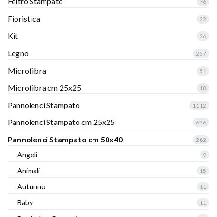
Feltro Stampato
76
Fioristica
22
Kit
26
Legno
257
Microfibra
51
Microfibra cm 25x25
18
Pannolenci Stampato
1112
Pannolenci Stampato cm 25x25
636
Pannolenci Stampato cm 50x40
282
Angeli
9
Animali
15
Autunno
11
Baby
11