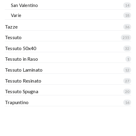
San Valentino
14
Varie
18
Tazze
36
Tessuto
255
Tessuto 50x40
32
Tessuto in Raso
1
Tessuto Laminato
12
Tessuto Resinato
27
Tessuto Spugna
20
Trapuntino
16