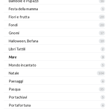
Bambole e Pupazzi
16
Festa della mamma
1
Fiori e frutta
29
Fondi
20
Gnomi
17
Halloween, Befana
19
Libri Tattili
2
Mare
3
Mondo incantato
5
Natale
104
Paesaggi
6
Pasqua
35
Portachiavi
5
Portafortuna
6