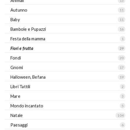
Animali
15
Autunno
11
Baby
11
Bambole e Pupazzi
16
Festa della mamma
1
Fiori e frutta
29
Fondi
20
Gnomi
17
Halloween, Befana
19
Libri Tattili
2
Mare
3
Mondo incantato
5
Natale
104
Paesaggi
6