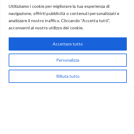
BENVENUTI NEL PORTALE RIVENDITORI
Utilizziamo i cookie per migliorare la tua esperienza di
navigazione, offrirti pubblicità o contenuti personalizzati e
analizzare il nostro traffico. Cliccando “Accetta tutti”,
acconsenti al nostro utilizzo dei cookie.
via Acqua delle Noci 12
83024 Monteforte Irpino (AV)
Accettare tutto
(+39) 081-7777233
WhatsApp
Personalizza
info@ideepercreare.it
Rifiuta tutto
LINK UTILI
Privacy
Chi Siamo
Rivenditori
NEGOZIO