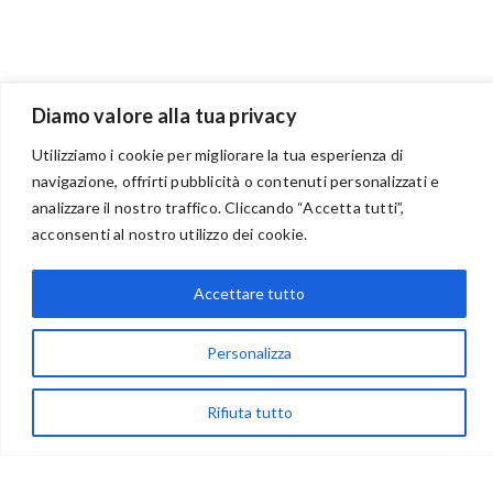
Diamo valore alla tua privacy
BENVENUTI NEL PORTALE RIVENDITORI
Utilizziamo i cookie per migliorare la tua esperienza di
navigazione, offrirti pubblicità o contenuti personalizzati e
analizzare il nostro traffico. Cliccando “Accetta tutti”,
acconsenti al nostro utilizzo dei cookie.
via Acqua delle Noci 12
83024 Monteforte Irpino (AV)
Accettare tutto
(+39) 081-7777233
WhatsApp
Personalizza
info@ideepercreare.it
Rifiuta tutto
LINK UTILI
Privacy