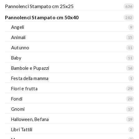
Pannolenci Stampato cm 25x25
636
Pannolenci Stampato cm 50x40
282
Angeli
9
Animali
15
Autunno
11
Baby
11
Bambole e Pupazzi
16
Festa della mamma
1
Fiori e frutta
29
Fondi
20
Gnomi
17
Halloween, Befana
19
Libri Tattili
2