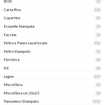
BOX
13
Carta Riso
154
Copertine
22
Ecopelle Stampata
24
Faccine
19
Feltro e Panno Laserizzato
164
Feltro Stampato
76
Fioristica
22
Kit
26
Legno
257
Microfibra
51
Microfibra cm 25x25
18
Pannolenci Stampato
1112