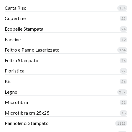
Carta Riso
154
Copertine
22
Ecopelle Stampata
24
Faccine
19
Feltro e Panno Laserizzato
164
Feltro Stampato
76
Fioristica
22
Kit
26
Legno
257
Microfibra
51
Microfibra cm 25x25
18
Pannolenci Stampato
1112