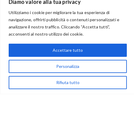
Diamo valore alla tua privacy
Utilizziamo i cookie per migliorare la tua esperienza di
navigazione, offrirti pubblicità o contenuti personalizzati e
analizzare il nostro traffico. Cliccando “Accetta tutti”,
BENVENUTI NEL PORTALE RIVENDITORI
acconsenti al nostro utilizzo dei cookie.
Accettare tutto
via Acqua delle Noci 12
Personalizza
83024 Monteforte Irpino (AV)
(+39) 081-7777233
Rifiuta tutto
WhatsApp
info@ideepercreare.it
LINK UTILI
Privacy
Chi Siamo