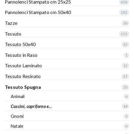
Pannolenci Stampato cm 25x25
636
Pannolenci Stampato cm 50x40
282
Tazze
36
Tessuto
255
Tessuto 50x40
32
Tessuto in Raso
1
Tessuto Laminato
12
Tessuto Resinato
27
Tessuto Spugna
20
Animali
4
Cuscini, copriforno e...
19
Gnomi
4
Natale
6