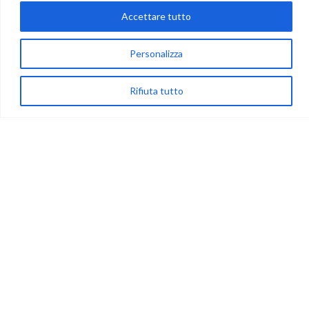
Accettare tutto
via Acqua delle Noci 12
83024 Monteforte Irpino (AV)
Personalizza
(+39) 081-7777233
Rifiuta tutto
WhatsApp
info@ideepercreare.it
LINK UTILI
Privacy
Chi Siamo
Rivenditori
NEGOZIO
My Account
Carrello