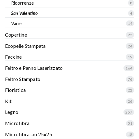
Ricorrenze
8
San Valentino
4
Varie
14
Copertine
22
Ecopelle Stampata
24
Faccine
19
Feltro e Panno Laserizzato
164
Feltro Stampato
76
Fioristica
22
Kit
26
Legno
257
Microfibra
51
Microfibra cm 25x25
18