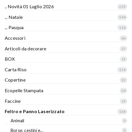
.. Novità 01 Luglio 2026
229
... Natale
594
... Pasqua
116
Accessori
66
Articoli da decorare
37
BOX
13
Carta Riso
154
Copertine
22
Ecopelle Stampata
24
Faccine
19
Feltro e Panno Laserizzato
164
Animali
5
Borse, cestini e...
3