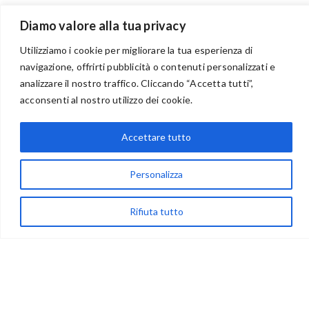
Diamo valore alla tua privacy
Utilizziamo i cookie per migliorare la tua esperienza di
navigazione, offrirti pubblicità o contenuti personalizzati e
analizzare il nostro traffico. Cliccando “Accetta tutti”,
BENVENUTI NEL PORTALE RIVENDITORI
acconsenti al nostro utilizzo dei cookie.
Accettare tutto
via Acqua delle Noci 12
83024 Monteforte Irpino (AV)
Personalizza
(+39) 081-7777233
Rifiuta tutto
WhatsApp
info@ideepercreare.it
LINK UTILI
Privacy