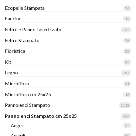
Ecopelle Stampata
24
Faccine
19
Feltro e Panno Laserizzato
164
Feltro Stampato
76
Fioristica
22
Kit
26
Legno
257
Microfibra
51
Microfibra cm 25x25
18
Pannolenci Stampato
1112
Pannolenci Stampato cm 25x25
636
Angeli
24
Animali
90