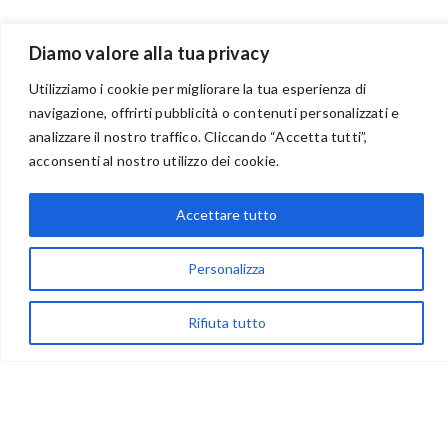
Diamo valore alla tua privacy
Utilizziamo i cookie per migliorare la tua esperienza di
navigazione, offrirti pubblicità o contenuti personalizzati e
analizzare il nostro traffico. Cliccando “Accetta tutti”,
BENVENUTI NEL PORTALE RIVENDITORI
acconsenti al nostro utilizzo dei cookie.
Accettare tutto
via Acqua delle Noci 12
Personalizza
83024 Monteforte Irpino (AV)
(+39) 081-7777233
Rifiuta tutto
WhatsApp
info@ideepercreare.it
LINK UTILI