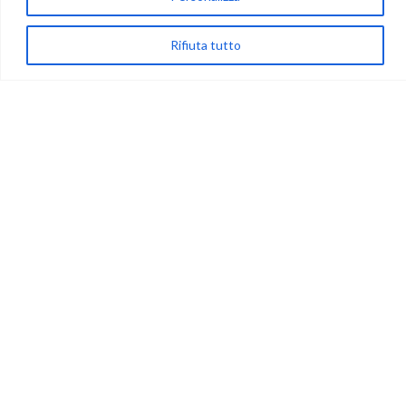
(+39) 081-7777233
WhatsApp
Rifiuta tutto
info@ideepercreare.it
LINK UTILI
Privacy
Chi Siamo
Rivenditori
NEGOZIO
My Account
Carrello
Newsletter