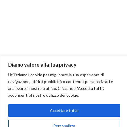
Diamo valore alla tua privacy
Utilizziamo i cookie per migliorare la tua esperienza di
navigazione, offrirti pubblicità o contenuti personalizzati e
BENVENUTI NEL PORTALE RIVENDITORI
analizzare il nostro traffico. Cliccando “Accetta tutti”,
acconsenti al nostro utilizzo dei cookie.
Accettare tutto
via Acqua delle Noci 12
83024 Monteforte Irpino (AV)
Personalizza