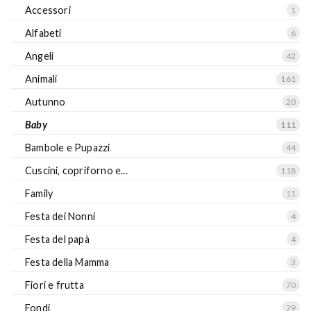
Accessori
1
Alfabeti
6
Angeli
42
Animali
161
Autunno
20
Baby
111
Bambole e Pupazzi
44
Cuscini, copriforno e...
118
Family
11
Festa dei Nonni
4
Festa del papà
4
Festa della Mamma
3
Fiori e frutta
70
Fondi
79