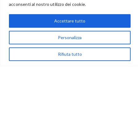
acconsenti al nostro utilizzo dei cookie.
Accettare tutto
via Acqua delle Noci 12
83024 Monteforte Irpino (AV)
Personalizza
(+39) 081-7777233
WhatsApp
Rifiuta tutto
info@ideepercreare.it
LINK UTILI
Privacy
Chi Siamo
Rivenditori
NEGOZIO
My Account