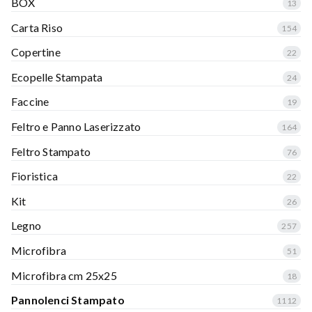
BOX
13
Carta Riso
154
Copertine
22
Ecopelle Stampata
24
Faccine
19
Feltro e Panno Laserizzato
164
Feltro Stampato
76
Fioristica
22
Kit
26
Legno
257
Microfibra
51
Microfibra cm 25x25
18
Pannolenci Stampato
1112