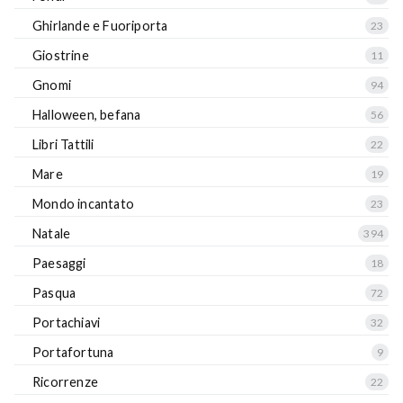
Ghirlande e Fuoriporta
23
Giostrine
11
Gnomi
94
Halloween, befana
56
Libri Tattili
22
Mare
19
Mondo incantato
23
Natale
394
Paesaggi
18
Pasqua
72
Portachiavi
32
Portafortuna
9
Ricorrenze
22