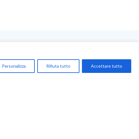
NEGOZIO
My Account
Personalizza
Rifiuta tutto
Accettare tutto
Carrello
Newsletter
Accettazione
Privacy