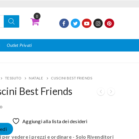
0
I
Outlet Privati
TESSUTO
NATALE
CUSCINI BEST FRIENDS
cini Best Friends
o
Aggiungi alla lista dei desideri
edi
 per vedere i prezzi e ordinare - Solo Rivenditori