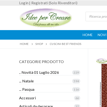
Login
|
Registrati (Solo Rivenditori)
HOME
NOVI
HOME
SHOP
CUSCINI BEST FRIENDS
CATEGORIE PRODOTTO
.. Novità 01 Luglio 2026
229
... Natale
594
... Pasqua
116
Accessori
66
Articoli da decorare
37