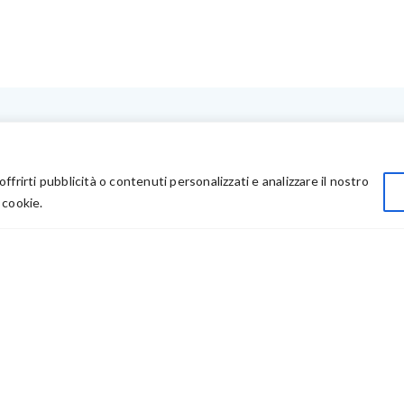
LINK UTILI
Privacy
offrirti pubblicità o contenuti personalizzati e analizzare il nostro
Chi Siamo
 cookie.
Rivenditori