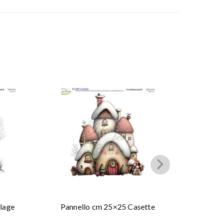
llage
Pannello cm 25×25 Casette
Pann