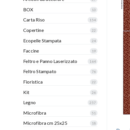
BOX
13
Carta Riso
154
Copertine
22
Ecopelle Stampata
24
Faccine
19
Feltro e Panno Laserizzato
164
Feltro Stampato
76
Fioristica
22
Kit
26
Legno
257
Microfibra
51
Microfibra cm 25x25
18