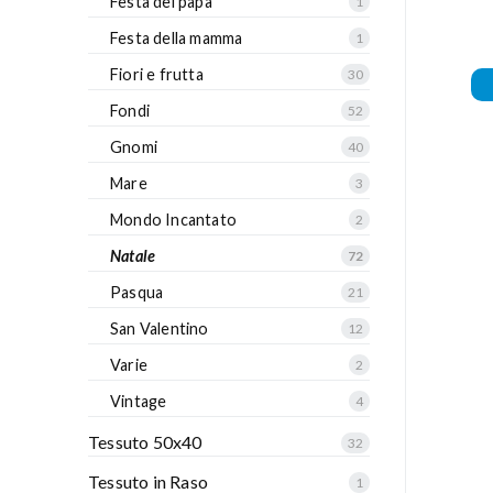
Festa del papà
1
Festa della mamma
1
Fiori e frutta
30
Fondi
52
Gnomi
40
Mare
3
Mondo Incantato
2
Natale
72
Pasqua
21
San Valentino
12
Varie
2
Vintage
4
Tessuto 50x40
32
Tessuto in Raso
1