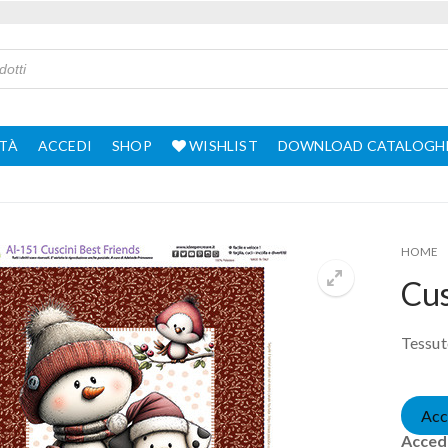
TÀ
ACCEDI
SHOP
WISHLIST
DOWNLOAD CATALOGH
HOME
Cus
Tessut
Acc
Accedi