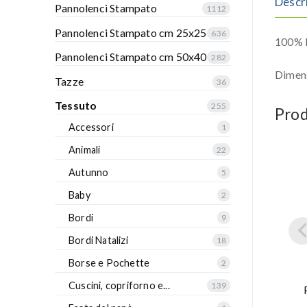
Descr
Pannolenci Stampato
1112
Pannolenci Stampato cm 25x25
636
100% P
Pannolenci Stampato cm 50x40
282
Dimen
Tazze
36
Tessuto
255
Prod
Accessori
1
Animali
22
Autunno
5
Baby
2
Bordi
9
Bordi Natalizi
18
Borse e Pochette
2
Cuscini, copriforno e...
139