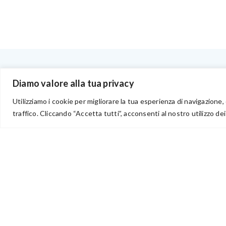
BENVENUTI NEL PORTALE RIVENDITORI
Diamo valore alla tua privacy
Utilizziamo i cookie per migliorare la tua esperienza di navigazione, 
traffico. Cliccando “Accetta tutti”, acconsenti al nostro utilizzo dei
via Acqua delle Noci 12
83024 Monteforte Irpino (AV)
(+39) 081-7777233
WhatsApp
info@ideepercreare.it