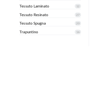
Tessuto Laminato
12
Tessuto Resinato
27
Tessuto Spugna
20
Trapuntino
16