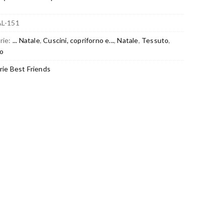
AL-151
rie:
... Natale
,
Cuscini, copriforno e...
,
Natale
,
Tessuto
,
o
rie Best Friends