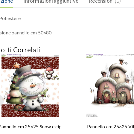
izione
Informazioni aggiuntive
Recensioni (0)
oliestere
sione pannello cm 50×80
otti Correlati
Pannello cm 25×25 Snow e cip
Pannello cm 25×25 Vi