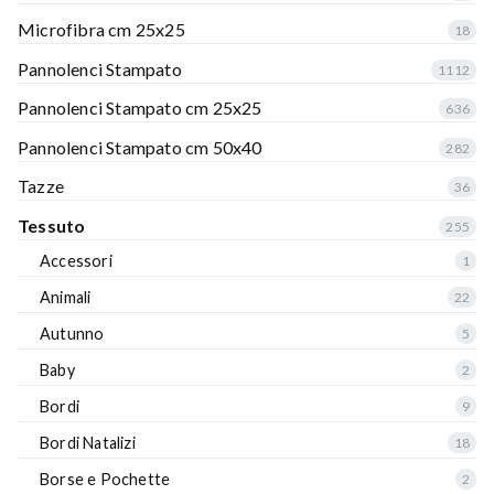
Microfibra cm 25x25
18
Pannolenci Stampato
1112
Pannolenci Stampato cm 25x25
636
Pannolenci Stampato cm 50x40
282
Tazze
36
Tessuto
255
Accessori
1
Animali
22
Autunno
5
Baby
2
Bordi
9
Bordi Natalizi
18
Borse e Pochette
2