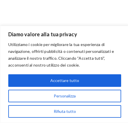
Diamo valore alla tua privacy
Utilizziamo i cookie per migliorare la tua esperienza di
navigazione, offrirti pubblicità o contenuti personalizzati e
analizzare il nostro traffico. Cliccando “Accetta tutti”,
BENVENUTI NEL PORTALE RIVENDITORI
acconsenti al nostro utilizzo dei cookie.
Accettare tutto
via Acqua delle Noci 12
83024 Monteforte Irpino (AV)
Personalizza
(+39) 081-7777233
Rifiuta tutto
WhatsApp
info@ideepercreare.it