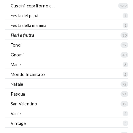
Cuscini, copriforno e...
139
Festa del papà
1
Festa della mamma
1
Fiori e frutta
30
Fondi
52
Gnomi
40
Mare
3
Mondo Incantato
2
Natale
72
Pasqua
21
San Valentino
12
Varie
2
Vintage
4