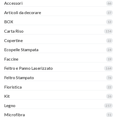
Accessori
66
Articoli da decorare
37
BOX
13
Carta Riso
154
Copertine
22
Ecopelle Stampata
24
Faccine
19
Feltro e Panno Laserizzato
164
Feltro Stampato
76
Fioristica
22
Kit
26
Legno
257
Microfibra
51