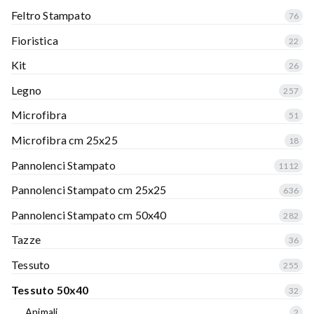
Feltro Stampato
76
Fioristica
22
Kit
26
Legno
257
Microfibra
51
Microfibra cm 25x25
18
Pannolenci Stampato
1112
Pannolenci Stampato cm 25x25
636
Pannolenci Stampato cm 50x40
282
Tazze
36
Tessuto
255
Tessuto 50x40
32
Animali
2