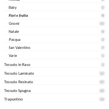
Baby
2
Fiori e frutta
8
Gnomi
15
Natale
8
Pasqua
2
San Valentino
7
Varie
1
Tessuto in Raso
1
Tessuto Laminato
12
Tessuto Resinato
27
Tessuto Spugna
20
Trapuntino
16