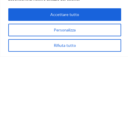
Accettare tutto
via Acqua delle Noci 12
Personalizza
83024 Monteforte Irpino (AV)
(+39) 081-7777233
Rifiuta tutto
WhatsApp
info@ideepercreare.it
LINK UTILI
Privacy
Chi Siamo
Rivenditori
NEGOZIO