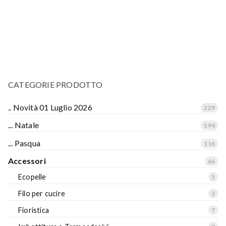
CATEGORIE PRODOTTO
.. Novità 01 Luglio 2026
229
... Natale
594
... Pasqua
116
Accessori
66
Ecopelle
5
Filo per cucire
3
Fioristica
7