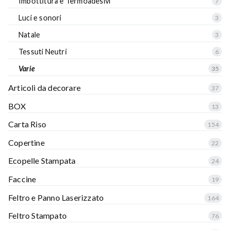
Imbottitura e Termoadesivi
7
Luci e sonori
3
Natale
3
Tessuti Neutri
6
Varie
35
Articoli da decorare
37
BOX
13
Carta Riso
154
Copertine
22
Ecopelle Stampata
24
Faccine
19
Feltro e Panno Laserizzato
164
Feltro Stampato
76