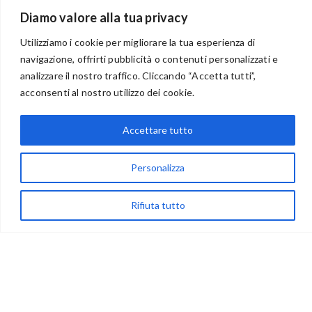
Diamo valore alla tua privacy
Utilizziamo i cookie per migliorare la tua esperienza di
navigazione, offrirti pubblicità o contenuti personalizzati e
analizzare il nostro traffico. Cliccando “Accetta tutti”,
acconsenti al nostro utilizzo dei cookie.
BENVENUTI NEL PORTALE RIVENDITORI
Accettare tutto
via Acqua delle Noci 12
Personalizza
83024 Monteforte Irpino (AV)
(+39) 081-7777233
Rifiuta tutto
WhatsApp
info@ideepercreare.it
LINK UTILI