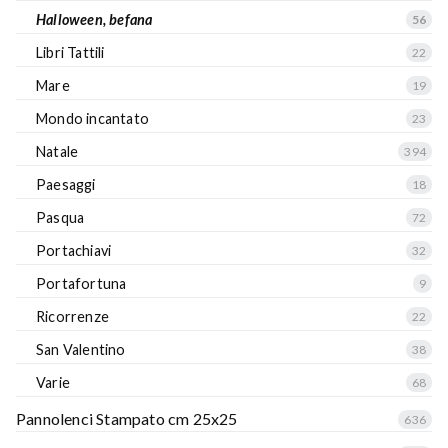
Halloween, befana
56
Libri Tattili
22
Mare
19
Mondo incantato
23
Natale
394
Paesaggi
18
Pasqua
72
Portachiavi
32
Portafortuna
9
Ricorrenze
22
San Valentino
38
Varie
68
Pannolenci Stampato cm 25x25
636