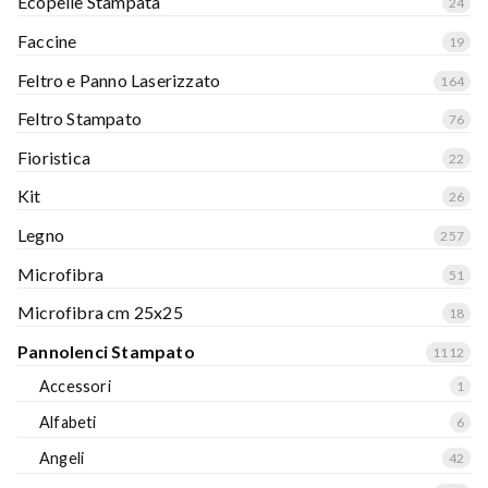
Ecopelle Stampata
24
Faccine
19
Feltro e Panno Laserizzato
164
Feltro Stampato
76
Fioristica
22
Kit
26
Legno
257
Microfibra
51
Microfibra cm 25x25
18
Pannolenci Stampato
1112
Accessori
1
Alfabeti
6
Angeli
42