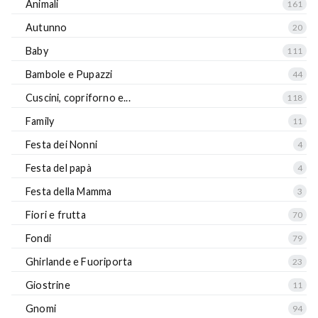
Animali
161
Autunno
20
Baby
111
Bambole e Pupazzi
44
Cuscini, copriforno e...
118
Family
11
Festa dei Nonni
4
Festa del papà
4
Festa della Mamma
3
Fiori e frutta
70
Fondi
79
Ghirlande e Fuoriporta
23
Giostrine
11
Gnomi
94