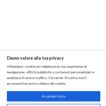
Diamo valore alla tua privacy
Utilizziamo i cookie per migliorare la tua esperienza di
navigazione, offrirti pubblicità o contenuti personalizzati e
BENVENUTI NEL PORTALE RIVENDITORI
analizzare il nostro traffico. Cliccando “Accetta tutti”,
acconsenti al nostro utilizzo dei cookie.
Accettare tutto
via Acqua delle Noci 12
83024 Monteforte Irpino (AV)