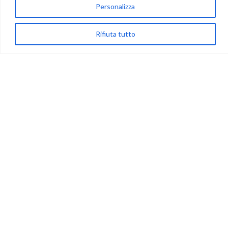
Personalizza
(+39) 081-7777233
WhatsApp
Rifiuta tutto
info@ideepercreare.it
LINK UTILI
Privacy
Chi Siamo
Rivenditori
NEGOZIO
My Account
Carrello
Newsletter