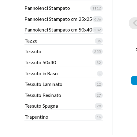
Pannolenci Stampato
1112
Pannolenci Stampato cm 25x25
636
Pannolenci Stampato cm 50x40
282
Tazze
36
Tessuto
255
Tessuto 50x40
32
Tessuto in Raso
1
Tessuto Laminato
12
Tessuto Resinato
27
Tessuto Spugna
20
Trapuntino
16