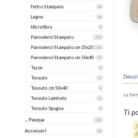
Feltro Stampato
18
Legno
44
Microfibra
6
Pannolenci Stampato
381
Pannolenci Stampato cm 25x25
143
Pannolenci Stampato cm 50x40
93
Tazze
9
Descr
Tessuto
71
Tessuto cm 50x40
6
Le for
Tessuto Laminato
13
Tessuto Spugna
6
Ti p
... Pasqua
116
Accessori
66