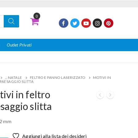
0
I
Outlet Privati
... NATALE
FELTRO E PANNO LASERIZZATO
MOTIVI IN
 PAESAGGIO SLITTA
ivi in feltro
saggio slitta
 2 mm
Aggiungi alla lista dei desideri