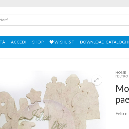
TÀ
ACCEDI
SHOP
WISHLIST
DOWNLOAD CATALOGH
HOME
FELTRO
Mot
pae
Feltro