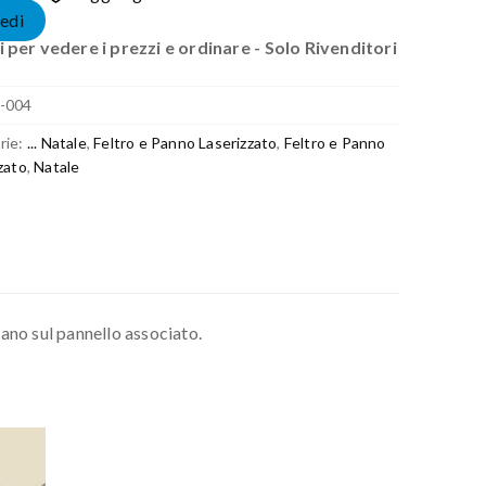
edi
 per vedere i prezzi e ordinare - Solo Rivenditori
-004
rie:
... Natale
,
Feltro e Panno Laserizzato
,
Feltro e Panno
zato
,
Natale
vano sul pannello associato.