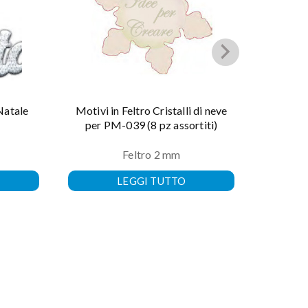
Natale
Motivi in Feltro Cristalli di neve
Spirali
per PM-039 (8 pz assortiti)
Feltro 2 mm
LEGGI TUTTO