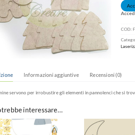
Acc
Accedi
COD:
F
Catego
Laseriz
izione
Informazioni aggiuntive
Recensioni (0)
mine servono per irrobustire gli elementi in pannolenci che si tro
otrebbe interessare…