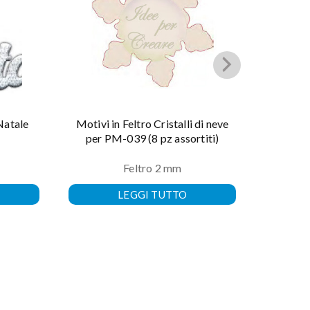
Natale
Motivi in Feltro Cristalli di neve
Spirali
per PM-039 (8 pz assortiti)
Feltro 2 mm
LEGGI TUTTO