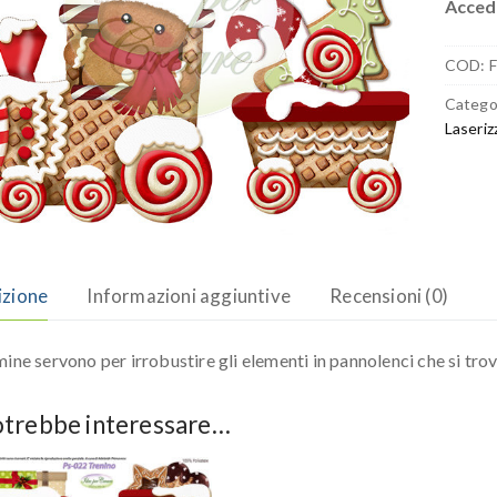
Accedi
COD:
F
Catego
Laseriz
izione
Informazioni aggiuntive
Recensioni (0)
mine servono per irrobustire gli elementi in pannolenci che si tro
otrebbe interessare…