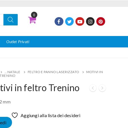
0
I
Outlet Privati
... NATALE
FELTRO E PANNO LASERIZZATO
MOTIVI IN
 TRENINO
ivi in feltro Trenino
 2 mm
Aggiungi alla lista dei desideri
edi