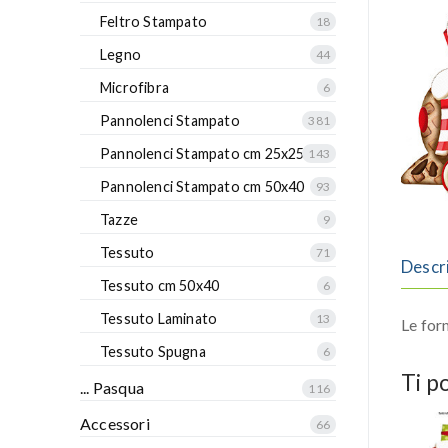
Feltro Stampato
18
Legno
44
Microfibra
6
Pannolenci Stampato
381
Pannolenci Stampato cm 25x25
143
Pannolenci Stampato cm 50x40
93
Tazze
9
Tessuto
71
Descr
Tessuto cm 50x40
6
Tessuto Laminato
13
Le for
Tessuto Spugna
6
Ti p
... Pasqua
116
Accessori
66