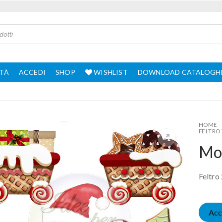
TÀ
ACCEDI
SHOP
WISHLIST
DOWNLOAD CATALOGH
HOME
FELTRO
Mot
Feltro
Acc