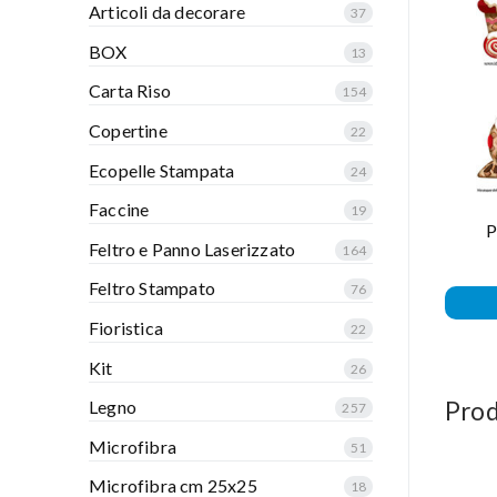
Articoli da decorare
37
BOX
13
Carta Riso
154
Copertine
22
Ecopelle Stampata
24
Faccine
19
P
Feltro e Panno Laserizzato
164
Feltro Stampato
76
Fioristica
22
Kit
26
Prod
Legno
257
Microfibra
51
Microfibra cm 25x25
18