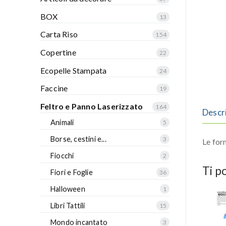
BOX
13
Carta Riso
154
Copertine
22
Ecopelle Stampata
24
Faccine
19
Feltro e Panno Laserizzato
164
Descr
Animali
5
Borse, cestini e...
3
Le for
Fiocchi
2
Ti p
Fiori e Foglie
36
Halloween
1
Libri Tattili
15
Mondo incantato
3