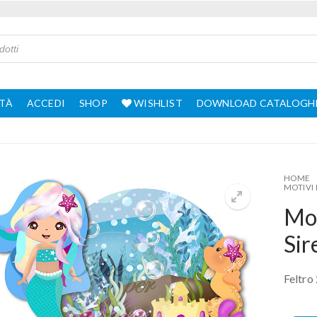
TÀ
ACCEDI
SHOP
WISHLIST
DOWNLOAD CATALOGH
HOME
MOTIVI 
Mot
Sir
Feltro