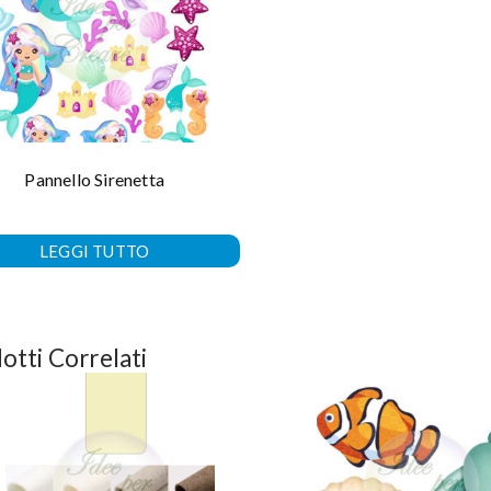
Pannello Sirenetta
LEGGI TUTTO
otti Correlati