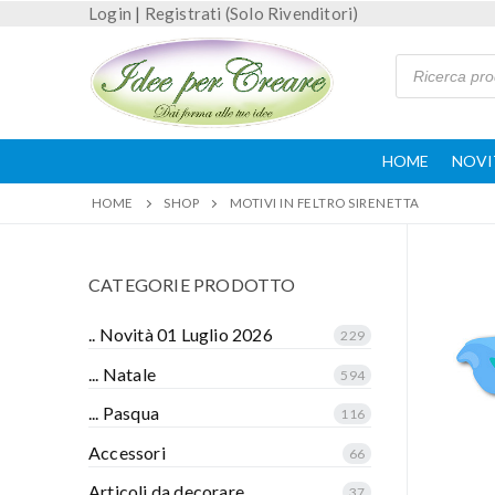
Login
|
Registrati (Solo Rivenditori)
HOME
NOVI
HOME
SHOP
MOTIVI IN FELTRO SIRENETTA
CATEGORIE PRODOTTO
.. Novità 01 Luglio 2026
229
... Natale
594
... Pasqua
116
Accessori
66
Articoli da decorare
37