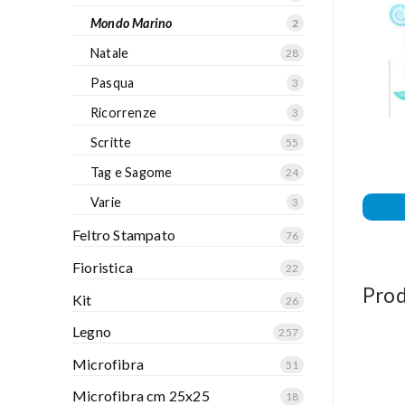
Mondo Marino
2
Natale
28
Pasqua
3
Ricorrenze
3
Scritte
55
Tag e Sagome
24
Varie
3
Feltro Stampato
76
Fioristica
22
Prod
Kit
26
Legno
257
Microfibra
51
Microfibra cm 25x25
18