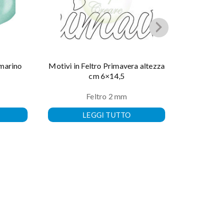
 marino
Motivi in Feltro Primavera altezza
Tag in 
cm 6×14,5
Feltro 2 mm
LEGGI TUTTO