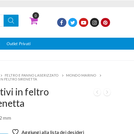
0
I
Outlet Privati
FELTRO E PANNO LASERIZZATO
MONDO MARINO
IN FELTRO SIRENETTA
ivi in feltro
enetta
 2 mm
Aggiungi alla lista dei desideri