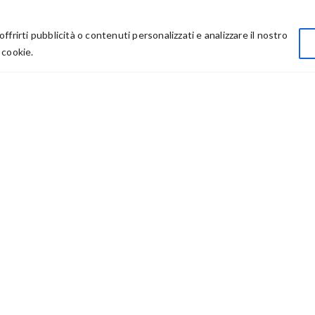
Privacy
offrirti pubblicità o contenuti personalizzati e analizzare il nostro
Chi Siamo
 cookie.
Rivenditori
73614 – P IVA: 03986411217