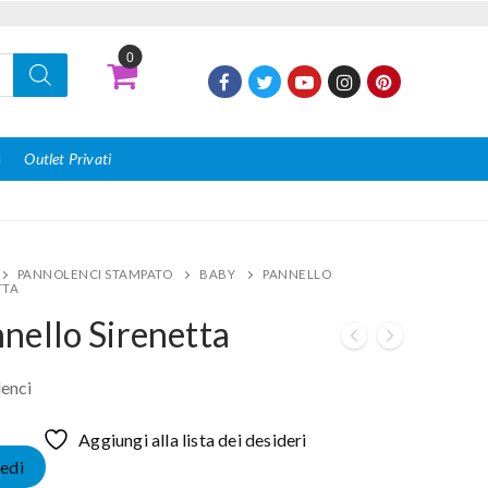
0
I
Outlet Privati
PANNOLENCI STAMPATO
BABY
PANNELLO
TTA
nello Sirenetta
enci
Aggiungi alla lista dei desideri
edi