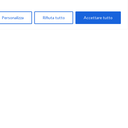
My Account
Personalizza
Rifiuta tutto
Accettare tutto
Carrello
Newsletter
Accettazione
Privacy