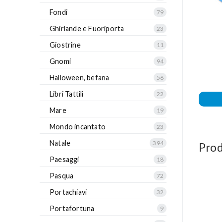
Fondi
79
Ghirlande e Fuoriporta
23
Giostrine
11
Gnomi
94
Halloween, befana
56
Libri Tattili
22
Mare
19
Mondo incantato
23
Natale
394
Prod
Paesaggi
18
Pasqua
72
Portachiavi
32
Portafortuna
9