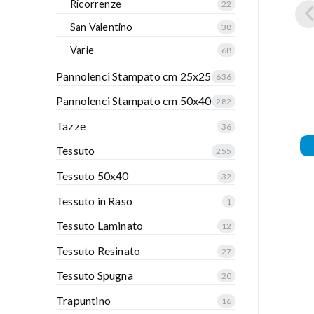
Ricorrenze
22
San Valentino
38
Varie
68
Pannolenci Stampato cm 25x25
636
Pannolenci Stampato cm 50x40
282
Tazze
36
Tessuto
255
Tessuto 50x40
32
Tessuto in Raso
1
Tessuto Laminato
12
Tessuto Resinato
27
Tessuto Spugna
20
Trapuntino
16