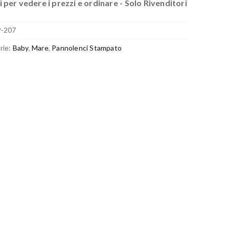
 per vedere i prezzi e ordinare - Solo Rivenditori
P-207
rie:
Baby
,
Mare
,
Pannolenci Stampato