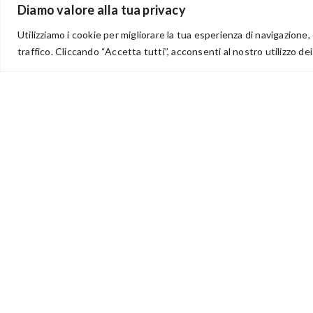
Diamo valore alla tua privacy
Utilizziamo i cookie per migliorare la tua esperienza di navigazione, 
traffico. Cliccando “Accetta tutti”, acconsenti al nostro utilizzo dei
via Acqua delle Noci 12
83024 Monteforte Irpino (AV)
(+39) 081-7777233
WhatsApp
info@ideepercreare.it
Idee per Creare – Iscrizione CCIAA di Avellino n. 1