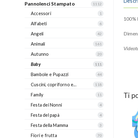
Descr
Pannolenci Stampato
1112
Accessori
1
100% P
Alfabeti
6
Dimen
Angeli
42
Animali
161
Videotu
Autunno
20
Baby
111
Bambole e Pupazzi
44
Cuscini, copriforno e...
118
Ti p
Family
11
Festa dei Nonni
4
Festa del papà
4
Festa della Mamma
3
Fiori e frutta
70