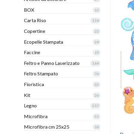
BOX
13
Carta Riso
154
Copertine
22
Ecopelle Stampata
24
Faccine
19
Feltro e Panno Laserizzato
164
Feltro Stampato
76
Fioristica
22
Kit
26
Legno
257
Microfibra
51
Microfibra cm 25x25
18