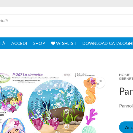
TÀ
ACCEDI
SHOP
WISHLIST
DOWNLOAD CATALOGH
HOME
SIRENE
Pan
Pannol
Acc