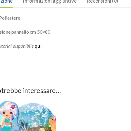
izione
Informazioni aggiuntive
Recensioni (0)
oliestere
sione pannello cm 50×80
torial disponibile
qui
otrebbe interessare…