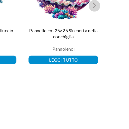
lluccio
Pannello cm 25×25 Sirenetta nella
Panne
conchiglia
Pannolenci
LEGGI TUTTO