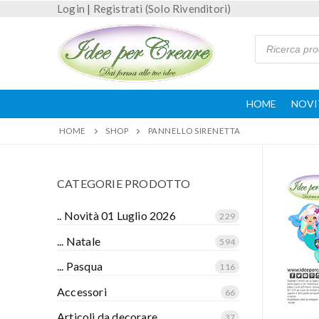
Login
|
Registrati (Solo Rivenditori)
HOME
NOVI
HOME
SHOP
PANNELLO SIRENETTA
CATEGORIE PRODOTTO
.. Novità 01 Luglio 2026
229
... Natale
594
... Pasqua
116
Accessori
66
Articoli da decorare
37