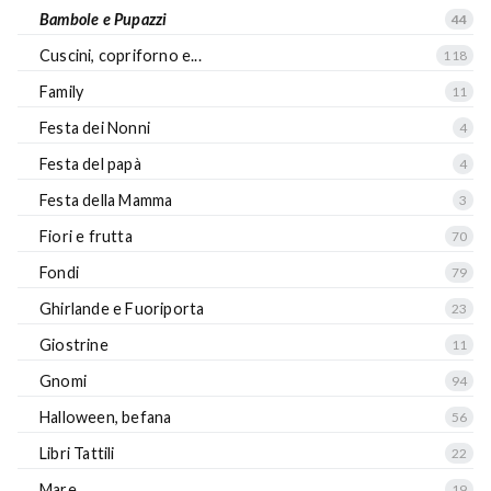
Bambole e Pupazzi
44
Cuscini, copriforno e...
118
Family
11
Festa dei Nonni
4
Festa del papà
4
Festa della Mamma
3
Fiori e frutta
70
Fondi
79
Ghirlande e Fuoriporta
23
Giostrine
11
Gnomi
94
Halloween, befana
56
Libri Tattili
22
Mare
19