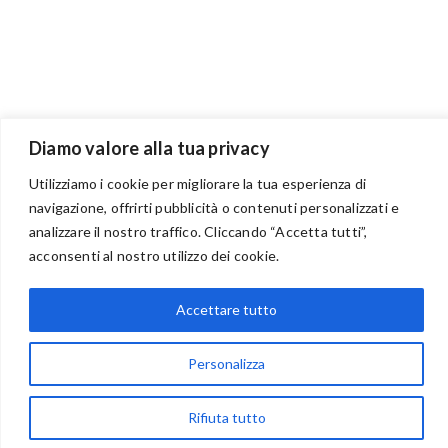
Diamo valore alla tua privacy
Utilizziamo i cookie per migliorare la tua esperienza di
navigazione, offrirti pubblicità o contenuti personalizzati e
BENVENUTI NEL PORTALE RIVENDITORI
analizzare il nostro traffico. Cliccando “Accetta tutti”,
acconsenti al nostro utilizzo dei cookie.
Accettare tutto
via Acqua delle Noci 12
83024 Monteforte Irpino (AV)
Personalizza
(+39) 081-7777233
WhatsApp
Rifiuta tutto
info@ideepercreare.it