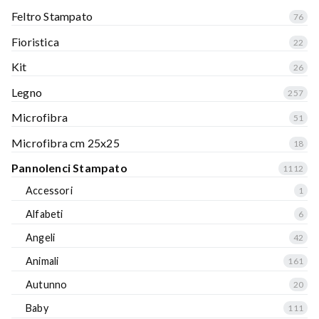
Feltro Stampato
76
Fioristica
22
Kit
26
Legno
257
Microfibra
51
Microfibra cm 25x25
18
Pannolenci Stampato
1112
Accessori
1
Alfabeti
6
Angeli
42
Animali
161
Autunno
20
Baby
111