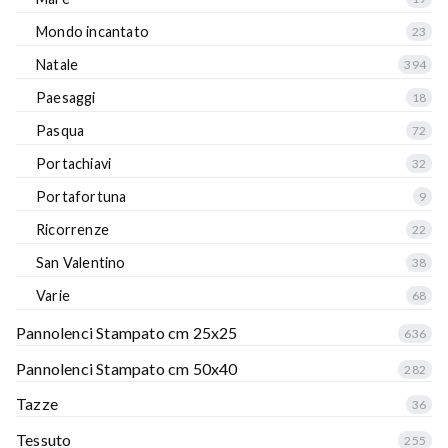
Mondo incantato
23
Natale
394
Paesaggi
18
Pasqua
72
Portachiavi
32
Portafortuna
9
Ricorrenze
22
San Valentino
38
Varie
68
Pannolenci Stampato cm 25x25
636
Pannolenci Stampato cm 50x40
282
Tazze
36
Tessuto
255