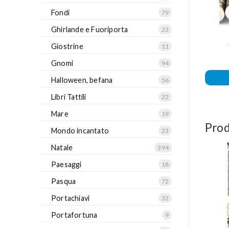
Fondi
79
Ghirlande e Fuoriporta
23
Giostrine
11
Gnomi
94
Halloween, befana
56
Libri Tattili
22
Mare
19
Prod
Mondo incantato
23
Natale
394
Paesaggi
18
Pasqua
72
Portachiavi
32
Portafortuna
9