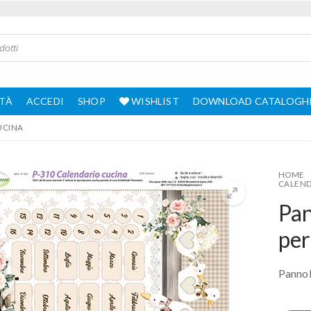
TÀ
ACCEDI
SHOP
WISHLIST
DOWNLOAD CATALOGH
UCINA
HOME
CALEND
Pan
per
Pannol