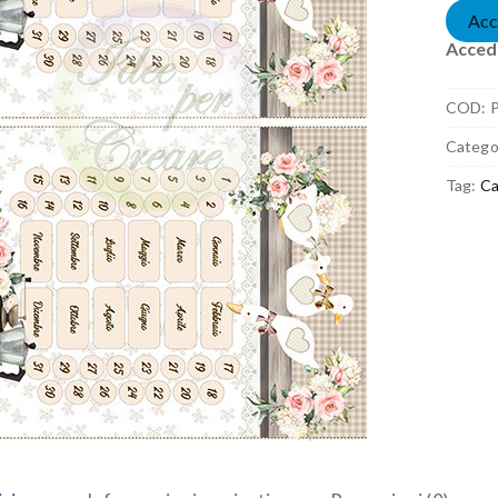
Acc
Accedi
COD:
Catego
Tag:
Ca