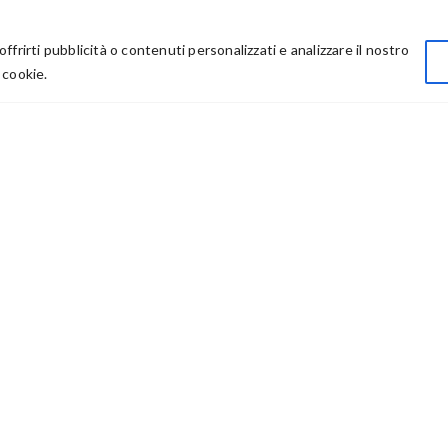
Privacy
offrirti pubblicità o contenuti personalizzati e analizzare il nostro
Chi Siamo
 cookie.
Rivenditori
73614 – P IVA: 03986411217