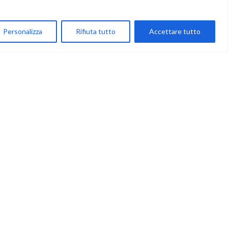
My Account
Personalizza
Rifiuta tutto
Accettare tutto
Carrello
Newsletter
Accettazione
Privacy