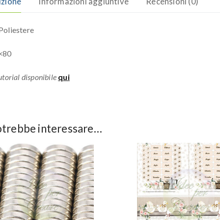
izione
Informazioni aggiuntive
Recensioni (0)
oliestere
×80
torial disponibile
qui
otrebbe interessare…