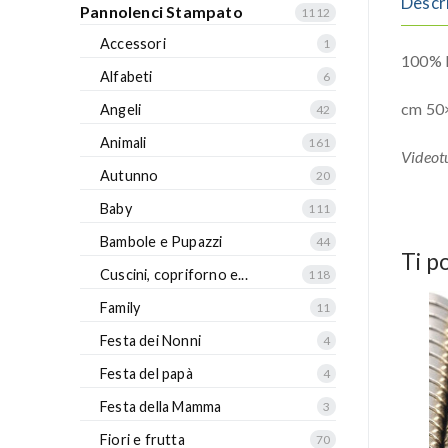
Descr
Pannolenci Stampato
1112
Accessori
1
100% P
Alfabeti
6
cm 50
Angeli
42
Animali
161
Videotu
Autunno
20
Baby
111
Bambole e Pupazzi
44
Ti p
Cuscini, copriforno e...
118
Family
11
Festa dei Nonni
4
Festa del papà
4
Festa della Mamma
3
Fiori e frutta
70