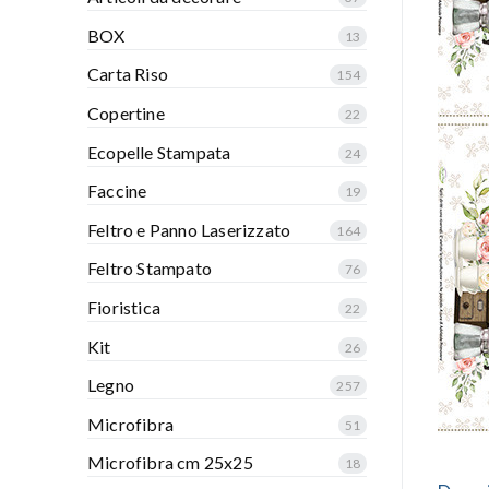
BOX
13
Carta Riso
154
Copertine
22
Ecopelle Stampata
24
Faccine
19
Feltro e Panno Laserizzato
164
Feltro Stampato
76
Fioristica
22
Kit
26
Legno
257
Microfibra
51
Microfibra cm 25x25
18