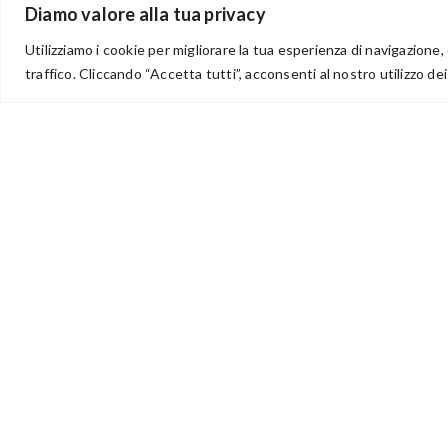
Diamo valore alla tua privacy
Utilizziamo i cookie per migliorare la tua esperienza di navigazione, 
traffico. Cliccando “Accetta tutti”, acconsenti al nostro utilizzo dei
via Acqua delle Noci 12
83024 Monteforte Irpino (AV)
(+39) 081-7777233
WhatsApp
info@ideepercreare.it
Idee per Creare – Iscrizione CCIAA di Avellino n. 1