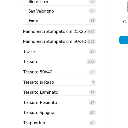
Ricorrenze
22
San Valentino
38
Varie
68
Ca
Pannolenci Stampato cm 25x25
636
Pannolenci Stampato cm 50x40
282
Tazze
36
Tessuto
255
Tessuto 50x40
32
Tessuto in Raso
1
Tessuto Laminato
12
Tessuto Resinato
27
Tessuto Spugna
20
Trapuntino
16