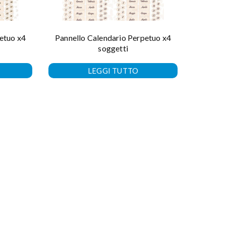
etuo x4
Pannello Calendario Perpetuo x4
soggetti
LEGGI TUTTO