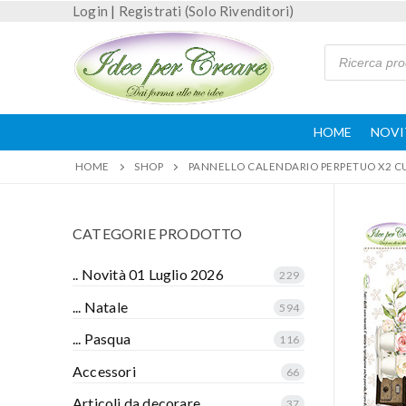
Login
|
Registrati (Solo Rivenditori)
HOME
NOVI
HOME
SHOP
PANNELLO CALENDARIO PERPETUO X2 C
CATEGORIE PRODOTTO
.. Novità 01 Luglio 2026
229
... Natale
594
... Pasqua
116
Accessori
66
Articoli da decorare
37