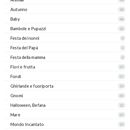
Autunno
18
Baby
46
Bambole e Pupazzi
12
Festa dei nonni
3
Festa del Papà
1
Festa della mamma
2
Fiori e frutta
37
Fondi
27
Ghirlande e fuoriporta
15
Gnomi
65
Halloween, Befana
12
Mare
22
Mondo Incantato
15