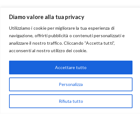
Diamo valore alla tua privacy
Utilizziamo i cookie per migliorare la tua esperienza di
navigazione, offrirti pubblicità o contenuti personalizzati e
analizzare il nostro traffico. Cliccando “Accetta tutti”,
BENVENUTI NEL PORTALE RIVENDITORI
acconsenti al nostro utilizzo dei cookie.
Accettare tutto
via Acqua delle Noci 12
83024 Monteforte Irpino (AV)
Personalizza
(+39) 081-7777233
Rifiuta tutto
WhatsApp
info@ideepercreare.it
LINK UTILI