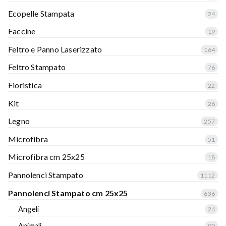
Ecopelle Stampata
24
Faccine
19
Feltro e Panno Laserizzato
164
Feltro Stampato
76
Fioristica
22
Kit
26
Legno
257
Microfibra
51
Microfibra cm 25x25
18
Pannolenci Stampato
1112
Pannolenci Stampato cm 25x25
636
Angeli
24
Animali
90