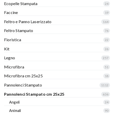
Ecopelle Stampata
24
Faccine
19
Feltro e Panno Laserizzato
164
Feltro Stampato
76
Fioristica
22
Kit
26
Legno
257
Microfibra
51
Microfibra cm 25x25
18
Pannolenci Stampato
1112
Pannolenci Stampato cm 25x25
636
Angeli
24
Animali
90