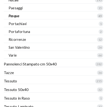
Natale
195
Paesaggi
15
Pasqua
65
Portachiavi
1
Portafortuna
2
Ricorrenze
12
San Valentino
26
Varie
66
Pannolenci Stampato cm 50x40
282
Tazze
36
Tessuto
255
Tessuto 50x40
32
Tessuto in Raso
1
Tessuto Laminato
12