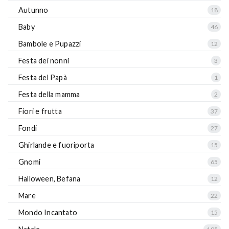
Autunno
18
Baby
46
Bambole e Pupazzi
12
Festa dei nonni
3
Festa del Papà
1
Festa della mamma
2
Fiori e frutta
37
Fondi
27
Ghirlande e fuoriporta
15
Gnomi
65
Halloween, Befana
12
Mare
22
Mondo Incantato
15