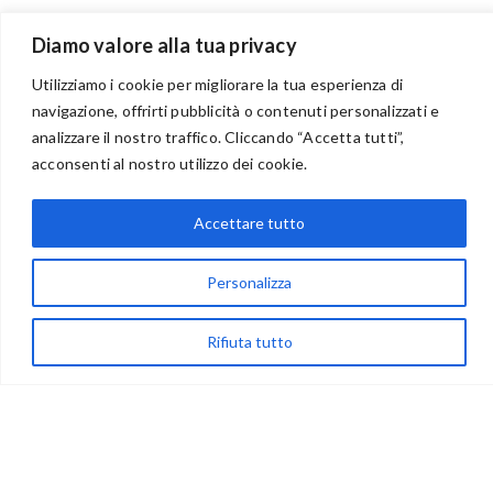
Diamo valore alla tua privacy
Utilizziamo i cookie per migliorare la tua esperienza di
navigazione, offrirti pubblicità o contenuti personalizzati e
analizzare il nostro traffico. Cliccando “Accetta tutti”,
BENVENUTI NEL PORTALE RIVENDITORI
acconsenti al nostro utilizzo dei cookie.
Accettare tutto
via Acqua delle Noci 12
83024 Monteforte Irpino (AV)
Personalizza
(+39) 081-7777233
Rifiuta tutto
WhatsApp
info@ideepercreare.it
LINK UTILI
Privacy