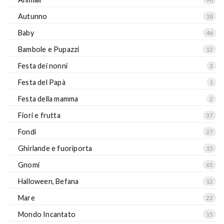
Autunno
18
Baby
46
Bambole e Pupazzi
12
Festa dei nonni
3
Festa del Papà
1
Festa della mamma
2
Fiori e frutta
37
Fondi
27
Ghirlande e fuoriporta
15
Gnomi
65
Halloween, Befana
12
Mare
22
Mondo Incantato
15