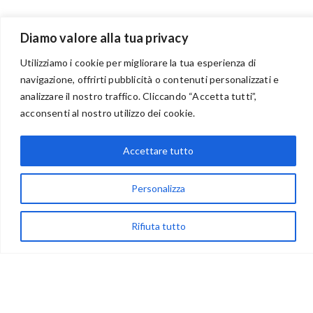
Diamo valore alla tua privacy
Utilizziamo i cookie per migliorare la tua esperienza di
navigazione, offrirti pubblicità o contenuti personalizzati e
analizzare il nostro traffico. Cliccando “Accetta tutti”,
BENVENUTI NEL PORTALE RIVENDITORI
acconsenti al nostro utilizzo dei cookie.
Accettare tutto
via Acqua delle Noci 12
83024 Monteforte Irpino (AV)
Personalizza
(+39) 081-7777233
Rifiuta tutto
WhatsApp
info@ideepercreare.it
LINK UTILI