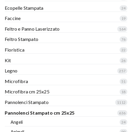
Ecopelle Stampata
24
Faccine
19
Feltro e Panno Laserizzato
164
Feltro Stampato
76
Fioristica
22
Kit
26
Legno
257
Microfibra
51
Microfibra cm 25x25
18
Pannolenci Stampato
1112
Pannolenci Stampato cm 25x25
636
Angeli
24
Animali
90