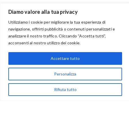
Diamo valore alla tua privacy
Utilizziamo i cookie per migliorare la tua esperienza di
navigazione, offrirti pubblicità o contenuti personalizzati e
analizzare il nostro traffico. Cliccando “Accetta tutti”,
BENVENUTI NEL PORTALE RIVENDITORI
acconsenti al nostro utilizzo dei cookie.
Accettare tutto
via Acqua delle Noci 12
83024 Monteforte Irpino (AV)
Personalizza
(+39) 081-7777233
Rifiuta tutto
WhatsApp
info@ideepercreare.it
LINK UTILI
Privacy