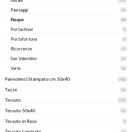
Natale
195
Paesaggi
15
Pasqua
65
Portachiavi
1
Portafortuna
2
Ricorrenze
12
San Valentino
26
Varie
66
Pannolenci Stampato cm 50x40
282
Tazze
36
Tessuto
255
Tessuto 50x40
32
Tessuto in Raso
1
Tessuto Laminato
12