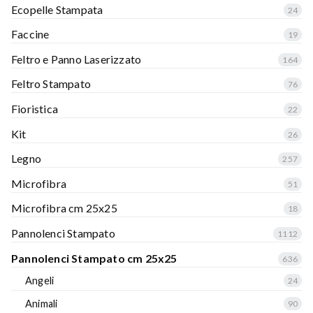
Ecopelle Stampata
24
Faccine
19
Feltro e Panno Laserizzato
164
Feltro Stampato
76
Fioristica
22
Kit
26
Legno
257
Microfibra
51
Microfibra cm 25x25
18
Pannolenci Stampato
1112
Pannolenci Stampato cm 25x25
636
Angeli
24
Animali
90