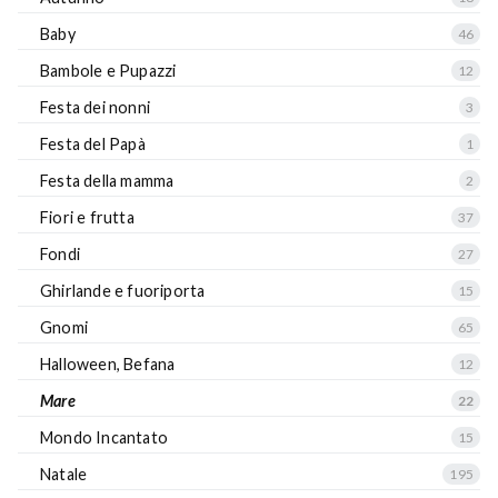
Baby
46
Bambole e Pupazzi
12
Festa dei nonni
3
Festa del Papà
1
Festa della mamma
2
Fiori e frutta
37
Fondi
27
Ghirlande e fuoriporta
15
Gnomi
65
Halloween, Befana
12
Mare
22
Mondo Incantato
15
Natale
195