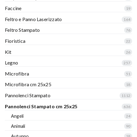
Faccine
19
Feltro e Panno Laserizzato
164
Feltro Stampato
76
Fioristica
22
Kit
26
Legno
257
Microfibra
51
Microfibra cm 25x25
18
Pannolenci Stampato
1112
Pannolenci Stampato cm 25x25
636
Angeli
24
Animali
90
Autunno
18