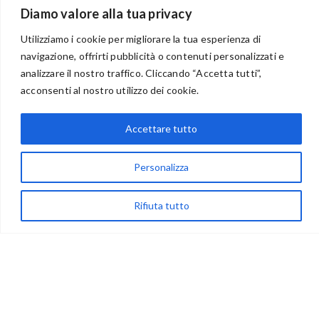
Diamo valore alla tua privacy
Utilizziamo i cookie per migliorare la tua esperienza di
navigazione, offrirti pubblicità o contenuti personalizzati e
analizzare il nostro traffico. Cliccando “Accetta tutti”,
BENVENUTI NEL PORTALE RIVENDITORI
acconsenti al nostro utilizzo dei cookie.
Accettare tutto
via Acqua delle Noci 12
83024 Monteforte Irpino (AV)
Personalizza
(+39) 081-7777233
Rifiuta tutto
WhatsApp
info@ideepercreare.it
LINK UTILI
Privacy