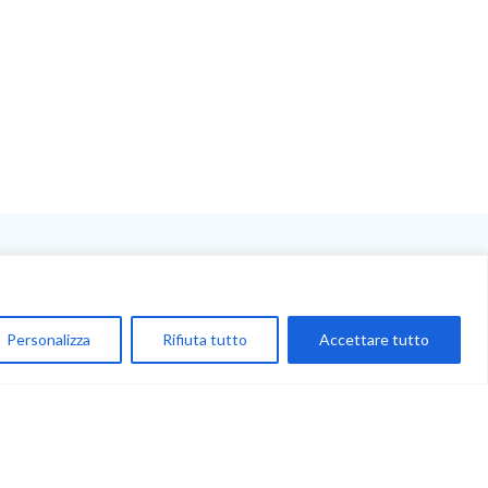
NEGOZIO
My Account
Personalizza
Rifiuta tutto
Accettare tutto
Carrello
Newsletter