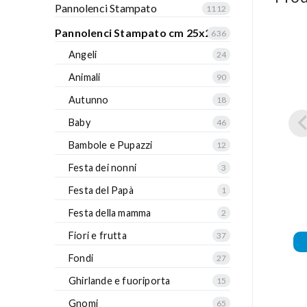
Pannolenci Stampato
1112
Pannolenci Stampato cm 25x25
636
Angeli
24
Animali
90
Autunno
18
Baby
46
Bambole e Pupazzi
12
Festa dei nonni
3
Festa del Papà
1
Festa della mamma
2
Fiori e frutta
37
Fondi
27
Ghirlande e fuoriporta
15
Gnomi
65