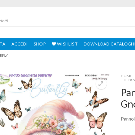
TÀ
ACCEDI
SHOP
WISHLIST
DOWNLOAD CATALOGH
RFLY
HOME
PAN
Pa
Gno
Pannol