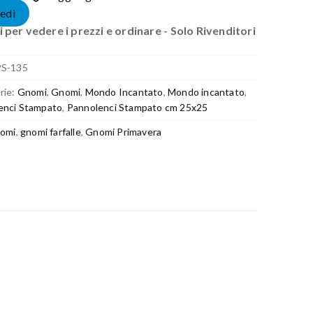
edi
 per vedere i prezzi e ordinare - Solo Rivenditori
PS-135
rie:
Gnomi
,
Gnomi
,
Mondo Incantato
,
Mondo incantato
,
enci Stampato
,
Pannolenci Stampato cm 25x25
omi
,
gnomi farfalle
,
Gnomi Primavera