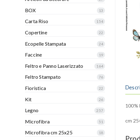
BOX
13
Carta Riso
154
Copertine
22
Ecopelle Stampata
24
Faccine
19
Feltro e Panno Laserizzato
164
Feltro Stampato
76
Descr
Fioristica
22
Kit
26
100% P
Legno
257
cm 25
Microfibra
51
Microfibra cm 25x25
18
Prod