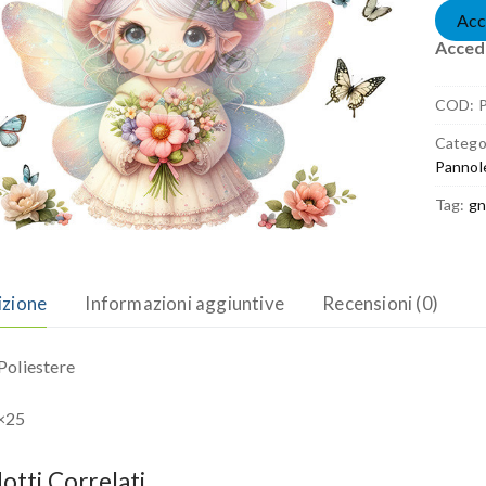
Acc
Accedi
COD:
Catego
Pannol
Tag:
gn
izione
Informazioni aggiuntive
Recensioni (0)
oliestere
×25
otti Correlati