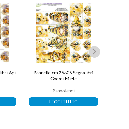
ibri Api
Pannello cm 25×25 Segnalibri
Pannel
Gnomi Miele
Pannolenci
LEGGI TUTTO