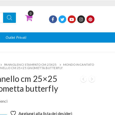
0
I
Outlet Privati
PANNOLENCI STAMPATO CM 25X25
MONDO INCANTATO
NELLO CM 25×25 GNOMETTA BUTTERFLY
nnello cm 25×25
metta butterfly
enci
Aggiungi alla lista dei desideri