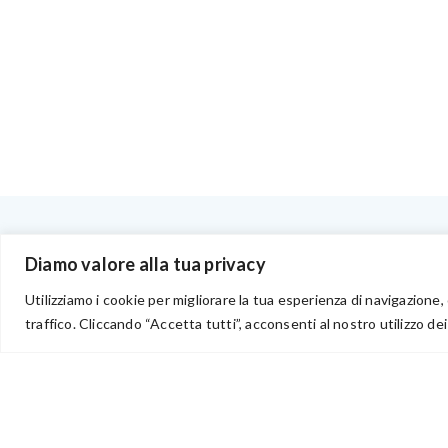
BENVENUTI NEL PORTALE RIVENDITORI
Diamo valore alla tua privacy
Utilizziamo i cookie per migliorare la tua esperienza di navigazione, 
traffico. Cliccando “Accetta tutti”, acconsenti al nostro utilizzo dei
via Acqua delle Noci 12
83024 Monteforte Irpino (AV)
(+39) 081-7777233
WhatsApp