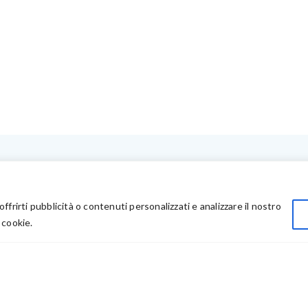
LINK UTILI
Privacy
offrirti pubblicità o contenuti personalizzati e analizzare il nostro
Chi Siamo
 cookie.
Rivenditori