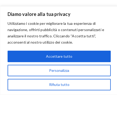
Diamo valore alla tua privacy
Utilizziamo i cookie per migliorare la tua esperienza di
navigazione, offrirti pubblicità o contenuti personalizzati e
analizzare il nostro traffico. Cliccando “Accetta tutti”,
BENVENUTI NEL PORTALE RIVENDITORI
acconsenti al nostro utilizzo dei cookie.
Accettare tutto
via Acqua delle Noci 12
83024 Monteforte Irpino (AV)
Personalizza
(+39) 081-7777233
Rifiuta tutto
WhatsApp
info@ideepercreare.it
LINK UTILI