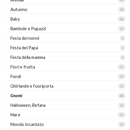
Autunno
18
Baby
46
Bambole e Pupazzi
12
Festa dei nonni
3
Festa del Papà
1
Festa della mamma
2
Fiori e frutta
37
Fondi
27
Ghirlande e fuoriporta
15
Gnomi
65
Halloween, Befana
12
Mare
22
Mondo Incantato
15