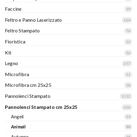
Faccine
19
Feltro e Panno Laserizzato
164
Feltro Stampato
76
Fioristica
22
Kit
26
Legno
257
Microfibra
51
Microfibra cm 25x25
18
Pannolenci Stampato
1112
Pannolenci Stampato cm 25x25
636
Angeli
24
Animali
90
Autunno
18