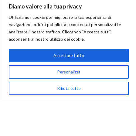
Diamo valore alla tua privacy
Utilizziamo i cookie per migliorare la tua esperienza di
navigazione, offrirti pubblicità o contenuti personalizzati e
analizzare il nostro traffico. Cliccando “Accetta tutti”,
BENVENUTI NEL PORTALE RIVENDITORI
acconsenti al nostro utilizzo dei cookie.
Accettare tutto
via Acqua delle Noci 12
83024 Monteforte Irpino (AV)
Personalizza
(+39) 081-7777233
Rifiuta tutto
WhatsApp
info@ideepercreare.it
LINK UTILI
Privacy