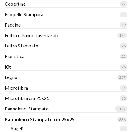
Copertine
22
Ecopelle Stampata
24
Faccine
19
Feltro e Panno Laserizzato
164
Feltro Stampato
76
Fioristica
22
Kit
26
Legno
257
Microfibra
51
Microfibra cm 25x25
18
Pannolenci Stampato
1112
Pannolenci Stampato cm 25x25
636
Angeli
24