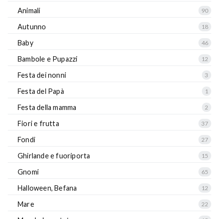
Animali
90
Autunno
18
Baby
46
Bambole e Pupazzi
12
Festa dei nonni
3
Festa del Papà
1
Festa della mamma
2
Fiori e frutta
37
Fondi
27
Ghirlande e fuoriporta
15
Gnomi
65
Halloween, Befana
12
Mare
22