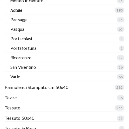
Mondo Incantato
15
Natale
195
Paesaggi
15
Pasqua
65
Portachiavi
1
Portafortuna
2
Ricorrenze
12
San Valentino
26
Varie
66
Pannolenci Stampato cm 50x40
282
Tazze
36
Tessuto
255
Tessuto 50x40
32
Tessuto in Raso
1