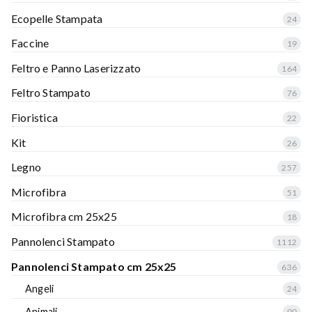
Ecopelle Stampata
24
Faccine
19
Feltro e Panno Laserizzato
164
Feltro Stampato
76
Fioristica
22
Kit
26
Legno
257
Microfibra
51
Microfibra cm 25x25
18
Pannolenci Stampato
1112
Pannolenci Stampato cm 25x25
636
Angeli
24
Animali
90