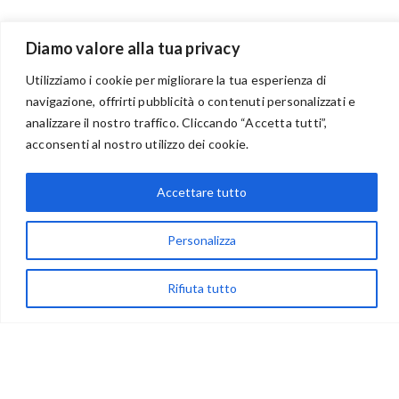
Diamo valore alla tua privacy
Utilizziamo i cookie per migliorare la tua esperienza di
navigazione, offrirti pubblicità o contenuti personalizzati e
analizzare il nostro traffico. Cliccando “Accetta tutti”,
BENVENUTI NEL PORTALE RIVENDITORI
acconsenti al nostro utilizzo dei cookie.
Accettare tutto
via Acqua delle Noci 12
83024 Monteforte Irpino (AV)
Personalizza
(+39) 081-7777233
Rifiuta tutto
WhatsApp
info@ideepercreare.it
LINK UTILI