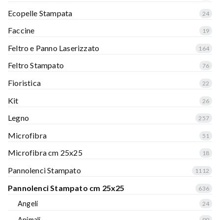
Ecopelle Stampata
24
Faccine
19
Feltro e Panno Laserizzato
164
Feltro Stampato
76
Fioristica
22
Kit
26
Legno
257
Microfibra
51
Microfibra cm 25x25
18
Pannolenci Stampato
1112
Pannolenci Stampato cm 25x25
636
Angeli
24
Animali
90