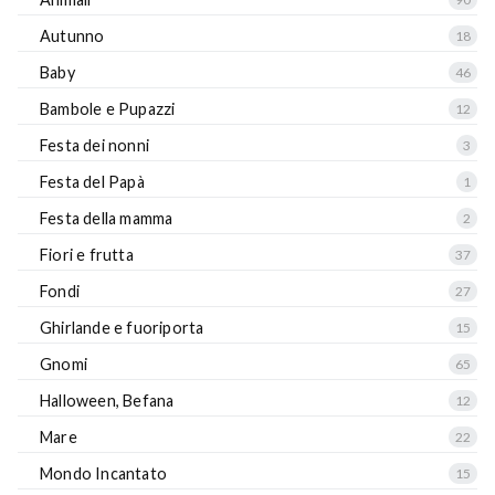
Autunno
18
Baby
46
Bambole e Pupazzi
12
Festa dei nonni
3
Festa del Papà
1
Festa della mamma
2
Fiori e frutta
37
Fondi
27
Ghirlande e fuoriporta
15
Gnomi
65
Halloween, Befana
12
Mare
22
Mondo Incantato
15