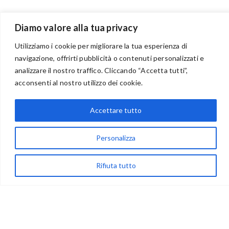
Diamo valore alla tua privacy
Utilizziamo i cookie per migliorare la tua esperienza di
navigazione, offrirti pubblicità o contenuti personalizzati e
analizzare il nostro traffico. Cliccando “Accetta tutti”,
BENVENUTI NEL PORTALE RIVENDITORI
acconsenti al nostro utilizzo dei cookie.
Accettare tutto
via Acqua delle Noci 12
83024 Monteforte Irpino (AV)
Personalizza
(+39) 081-7777233
Rifiuta tutto
WhatsApp
info@ideepercreare.it
LINK UTILI