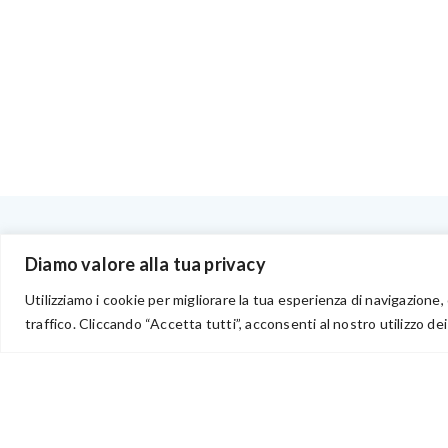
BENVENUTI NEL PORTALE RIVENDITORI
Diamo valore alla tua privacy
Utilizziamo i cookie per migliorare la tua esperienza di navigazione, 
traffico. Cliccando “Accetta tutti”, acconsenti al nostro utilizzo dei
via Acqua delle Noci 12
83024 Monteforte Irpino (AV)
(+39) 081-7777233
WhatsApp