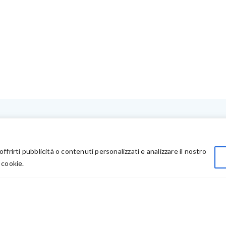
LINK UTILI
Privacy
offrirti pubblicità o contenuti personalizzati e analizzare il nostro
Chi Siamo
 cookie.
Rivenditori