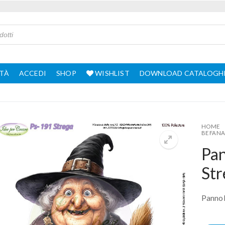
TÀ
ACCEDI
SHOP
WISHLIST
DOWNLOAD CATALOGH
HOME
BEFAN
Pa
Str
Pannol