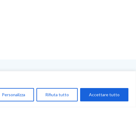
NEGOZIO
My Account
Personalizza
Rifiuta tutto
Accettare tutto
Carrello
Newsletter