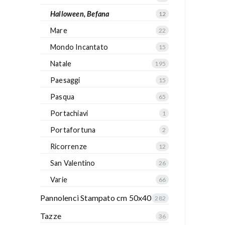
Halloween, Befana
12
Mare
22
Mondo Incantato
15
Natale
195
Paesaggi
15
Pasqua
65
Portachiavi
1
Portafortuna
2
Ricorrenze
12
San Valentino
26
Varie
66
Pannolenci Stampato cm 50x40
282
Tazze
36