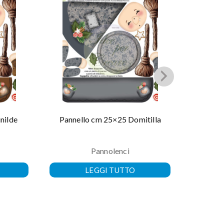
nilde
Pannello cm 25×25 Domitilla
Pannel
Pannolenci
LEGGI TUTTO