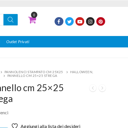
0
I
Outlet Privati
PANNOLENCI STAMPATO CM 25X25
HALLOWEEN,
A
PANNELLO CM 25×25 STREGA
nnello cm 25×25
ega
enci
Aggiungi alla lista dei desideri