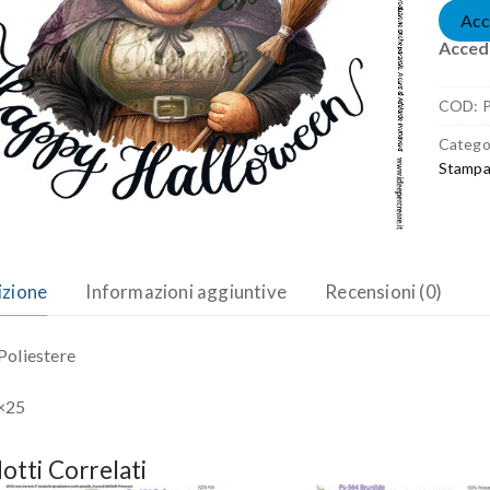
Acc
Accedi
COD:
Catego
Stampa
izione
Informazioni aggiuntive
Recensioni (0)
oliestere
×25
otti Correlati