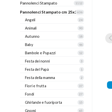
Pannolenci Stampato
1112
Pannolenci Stampato cm 25x25
636
Angeli
24
Animali
90
Autunno
18
Baby
46
Bambole e Pupazzi
12
Festa dei nonni
3
Festa del Papà
1
Festa della mamma
2
Fiori e frutta
37
Fondi
27
Ghirlande e fuoriporta
15
Gnomi
65