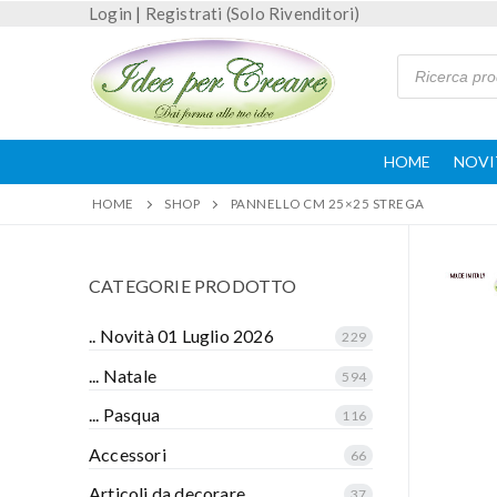
Login
|
Registrati (Solo Rivenditori)
HOME
NOVI
HOME
SHOP
PANNELLO CM 25×25 STREGA
CATEGORIE PRODOTTO
.. Novità 01 Luglio 2026
229
... Natale
594
... Pasqua
116
Accessori
66
Articoli da decorare
37