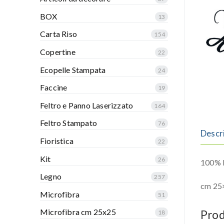
BOX
13
Carta Riso
154
Copertine
22
Ecopelle Stampata
24
Faccine
19
Feltro e Panno Laserizzato
164
Feltro Stampato
76
Descr
Fioristica
22
Kit
26
100% P
Legno
257
cm 25
Microfibra
51
Microfibra cm 25x25
Prod
18