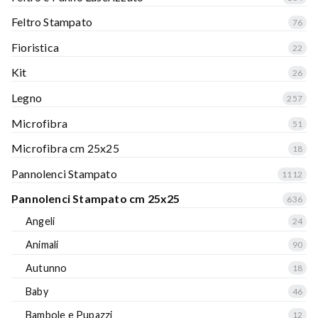
Feltro Stampato
76
Fioristica
22
Kit
26
Legno
257
Microfibra
51
Microfibra cm 25x25
18
Pannolenci Stampato
1112
Pannolenci Stampato cm 25x25
636
Angeli
24
Animali
90
Autunno
18
Baby
46
Bambole e Pupazzi
12