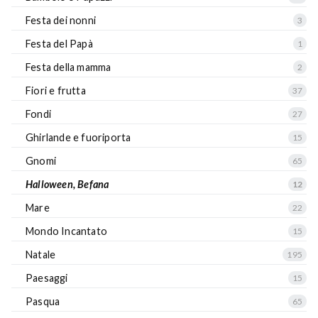
Festa dei nonni
3
Festa del Papà
1
Festa della mamma
2
Fiori e frutta
37
Fondi
27
Ghirlande e fuoriporta
15
Gnomi
65
Halloween, Befana
12
Mare
22
Mondo Incantato
15
Natale
195
Paesaggi
15
Pasqua
65