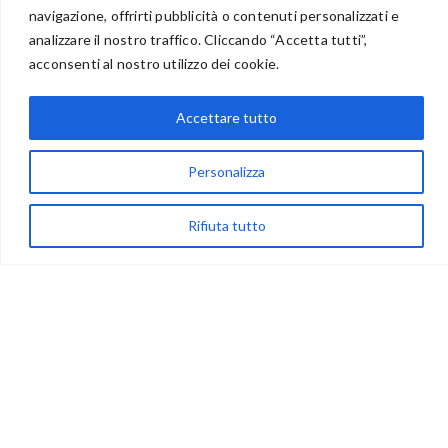
navigazione, offrirti pubblicità o contenuti personalizzati e
BENVENUTI NEL PORTALE RIVENDITORI
analizzare il nostro traffico. Cliccando “Accetta tutti”,
acconsenti al nostro utilizzo dei cookie.
Accettare tutto
via Acqua delle Noci 12
83024 Monteforte Irpino (AV)
Personalizza
(+39) 081-7777233
WhatsApp
Rifiuta tutto
info@ideepercreare.it
LINK UTILI
Privacy
Chi Siamo
Rivenditori