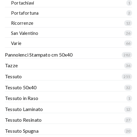
Portachiavi
1
Portafortuna
2
Ricorrenze
12
San Valentino
26
Varie
66
Pannolenci Stampato cm 50x40
282
Tazze
36
Tessuto
255
Tessuto 50x40
32
Tessuto in Raso
1
Tessuto Laminato
12
Tessuto Resinato
27
Tessuto Spugna
20