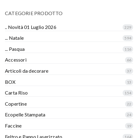
CATEGORIE PRODOTTO
.. Novità 01 Luglio 2026
229
... Natale
594
... Pasqua
116
Accessori
66
Articoli da decorare
37
BOX
13
Carta Riso
154
Copertine
22
Ecopelle Stampata
24
Faccine
19
Feltro e Panno Laserizzato
164