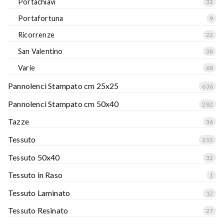
Portachiavi
32
Portafortuna
9
Ricorrenze
22
San Valentino
38
Varie
68
Pannolenci Stampato cm 25x25
636
Pannolenci Stampato cm 50x40
282
Tazze
36
Tessuto
255
Tessuto 50x40
32
Tessuto in Raso
1
Tessuto Laminato
12
Tessuto Resinato
27