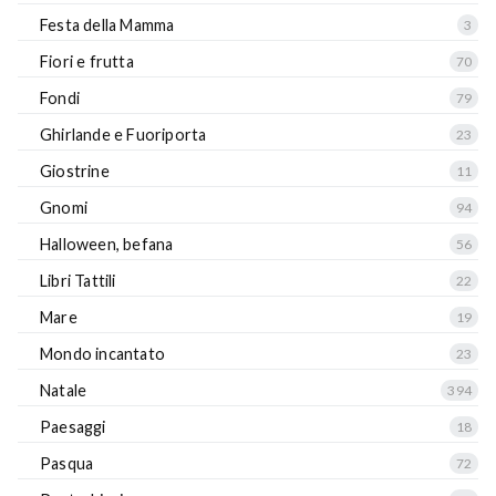
Festa della Mamma
3
Fiori e frutta
70
Fondi
79
Ghirlande e Fuoriporta
23
Giostrine
11
Gnomi
94
Halloween, befana
56
Libri Tattili
22
Mare
19
Mondo incantato
23
Natale
394
Paesaggi
18
Pasqua
72