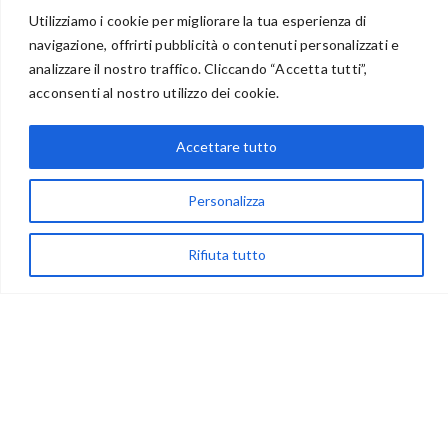
Utilizziamo i cookie per migliorare la tua esperienza di
navigazione, offrirti pubblicità o contenuti personalizzati e
BENVENUTI NEL PORTALE RIVENDITORI
analizzare il nostro traffico. Cliccando “Accetta tutti”,
acconsenti al nostro utilizzo dei cookie.
Accettare tutto
via Acqua delle Noci 12
83024 Monteforte Irpino (AV)
Personalizza
(+39) 081-7777233
WhatsApp
Rifiuta tutto
info@ideepercreare.it
LINK UTILI
Privacy
Chi Siamo
Rivenditori