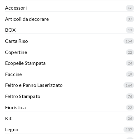
Accessori
66
Articoli da decorare
37
BOX
13
Carta Riso
154
Copertine
22
Ecopelle Stampata
24
Faccine
19
Feltro e Panno Laserizzato
164
Feltro Stampato
76
Fioristica
22
Kit
26
Legno
257