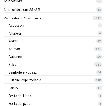
Microfibra
51
Microfibra cm 25x25
18
Pannolenci Stampato
1112
Accessori
1
Alfabeti
6
Angeli
42
Animali
161
Autunno
20
Baby
111
Bambole e Pupazzi
44
Cuscini, copriforno e...
118
Family
11
Festa dei Nonni
4
Festa del papà
4