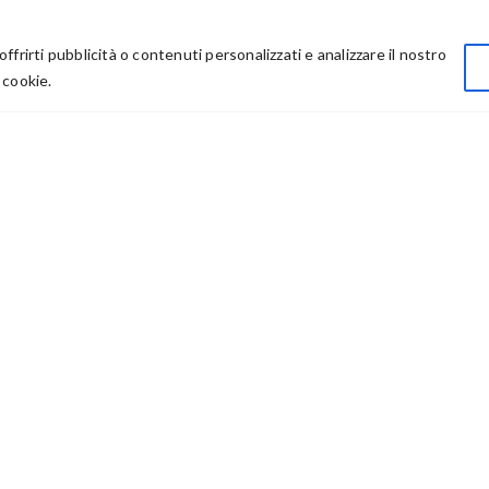
Privacy
offrirti pubblicità o contenuti personalizzati e analizzare il nostro
Chi Siamo
 cookie.
Rivenditori
73614 – P IVA: 03986411217