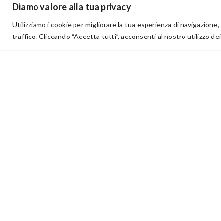
Diamo valore alla tua privacy
Utilizziamo i cookie per migliorare la tua esperienza di navigazione, 
traffico. Cliccando “Accetta tutti”, acconsenti al nostro utilizzo dei
via Acqua delle Noci 12
83024 Monteforte Irpino (AV)
(+39) 081-7777233
WhatsApp
info@ideepercreare.it
Idee per Creare – Iscrizione CCIAA di Avellino n. 1