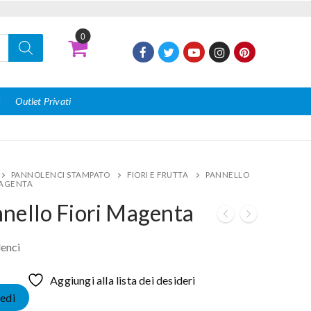
0
I
Outlet Privati
PANNOLENCI STAMPATO
FIORI E FRUTTA
PANNELLO
MAGENTA
nello Fiori Magenta
enci
Aggiungi alla lista dei desideri
edi