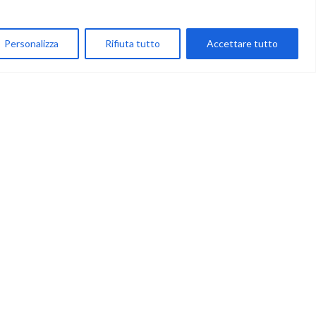
My Account
Personalizza
Rifiuta tutto
Accettare tutto
Carrello
Newsletter
Accettazione
Privacy