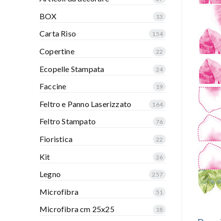
BOX
13
Carta Riso
154
Copertine
22
Ecopelle Stampata
24
Faccine
19
Feltro e Panno Laserizzato
164
Feltro Stampato
76
Fioristica
22
Kit
26
Legno
257
Microfibra
51
Microfibra cm 25x25
18