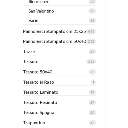
Ricorrenze
22
San Valentino
38
Varie
68
Pannolenci Stampato cm 25x25
636
Pannolenci Stampato cm 50x40
282
Tazze
36
Tessuto
255
Tessuto 50x40
32
Tessuto in Raso
1
Tessuto Laminato
12
Tessuto Resinato
27
Tessuto Spugna
20
Trapuntino
16