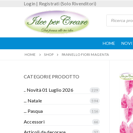
Login
|
Registrati (Solo Rivenditori)
HOME
NOVI
HOME
SHOP
PANNELLO FIORI MAGENTA
CATEGORIE PRODOTTO
.. Novità 01 Luglio 2026
229
... Natale
594
... Pasqua
116
Accessori
66
Articoli da decorare
37