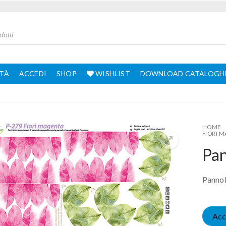
TÀ
ACCEDI
SHOP
WISHLIST
DOWNLOAD CATALOGH
HOME
FIORI 
Pan
Pannol
Acc