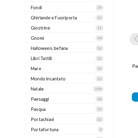
Fondi
79
Ghirlande e Fuoriporta
23
Giostrine
11
Gnomi
94
Halloween, befana
56
Libri Tattili
22
Pa
Mare
19
Mondo incantato
23
Natale
394
Paesaggi
18
Pasqua
72
Portachiavi
32
Portafortuna
9