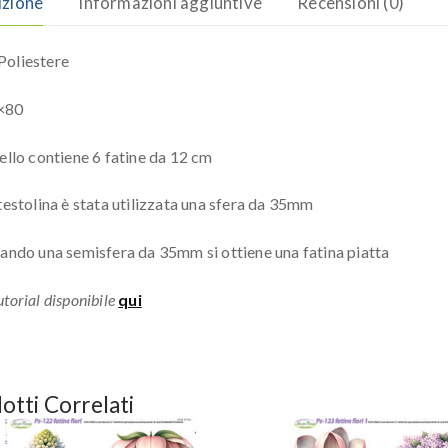
izione
Informazioni aggiuntive
Recensioni (0)
oliestere
×80
nello contiene 6 fatine da 12 cm
 testolina è stata utilizzata una sfera da 35mm
zando una semisfera da 35mm si ottiene una fatina piatta
torial disponibile
qui
otti Correlati