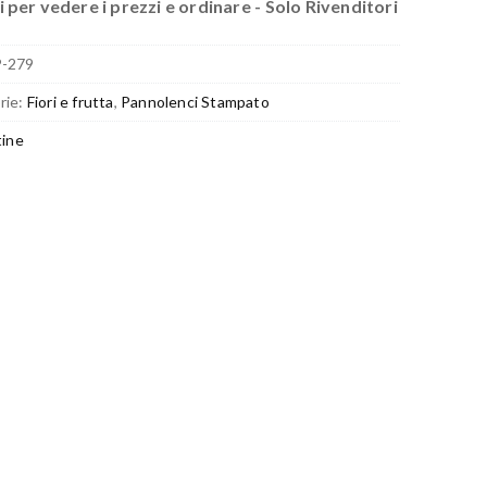
 per vedere i prezzi e ordinare - Solo Rivenditori
P-279
rie:
Fiori e frutta
,
Pannolenci Stampato
tine