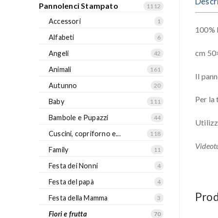
Descr
Pannolenci Stampato
1112
Accessori
1
100% P
Alfabeti
6
cm 50
Angeli
42
Animali
161
Il pan
Autunno
20
Per la
Baby
111
Bambole e Pupazzi
44
Utiliz
Cuscini, copriforno e...
118
Videotu
Family
11
Festa dei Nonni
4
Festa del papà
4
Prod
Festa della Mamma
3
Fiori e frutta
70