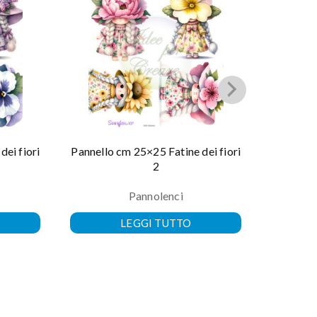
ei fiori
Pannello cm 25×25 Fatine dei fiori
Pann
2
Pannolenci
LEGGI TUTTO